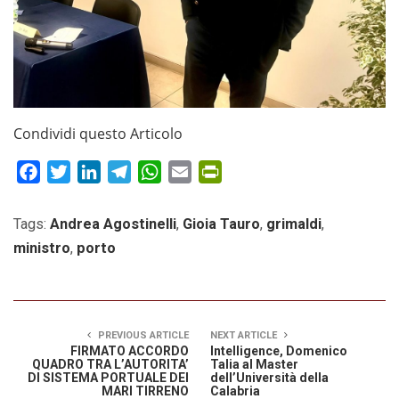
Condividi questo Articolo
Facebook
Twitter
LinkedIn
Telegram
WhatsApp
Email
PrintFriendly
Tags:
Andrea Agostinelli
,
Gioia Tauro
,
grimaldi
,
ministro
,
porto
PREVIOUS ARTICLE
NEXT ARTICLE
FIRMATO ACCORDO
Intelligence, Domenico
QUADRO TRA L’AUTORITA’
Talia al Master
DI SISTEMA PORTUALE DEI
dell’Università della
MARI TIRRENO
Calabria