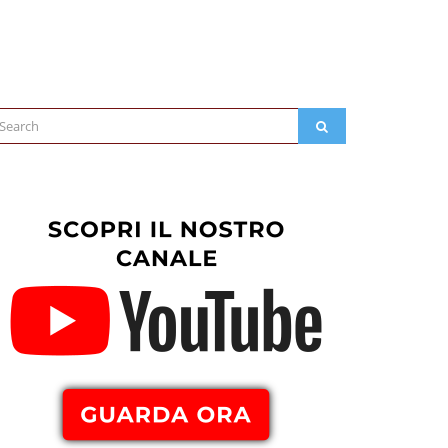
arch
SEARCH
: