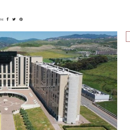
re:
Se
for