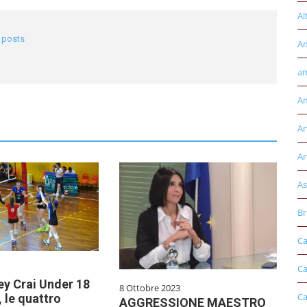
Al
l posts
A
am
Am
An
Ar
As
Br
Ca
Ca
ley Crai Under 18
8 Ottobre 2023
Ca
 le quattro
AGGRESSIONE MAESTRO