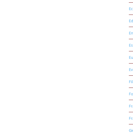
E
Ed
E
Es
E
Ev
Fi
Fo
Fr
Fr
Gi