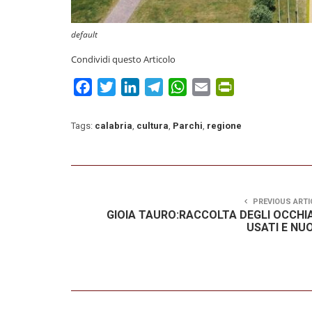
default
Condividi questo Articolo
Facebook
Twitter
LinkedIn
Telegram
WhatsApp
Email
PrintFriendly
Tags:
calabria
,
cultura
,
Parchi
,
regione
PREVIOUS ARTI
GIOIA TAURO:RACCOLTA DEGLI OCCHIA
USATI E NUO