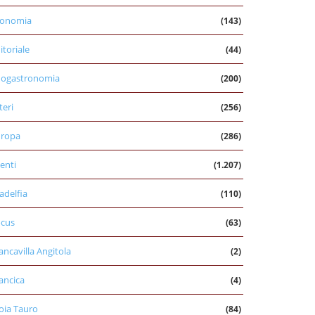
conomia
(143)
itoriale
(44)
nogastronomia
(200)
teri
(256)
uropa
(286)
enti
(1.207)
ladelfia
(110)
cus
(63)
ancavilla Angitola
(2)
ancica
(4)
oia Tauro
(84)