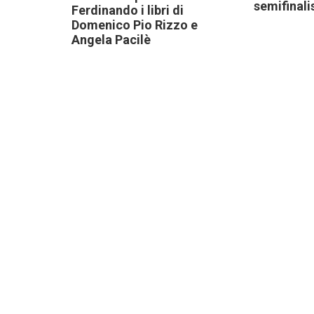
semifinali
Ferdinando i libri di
Domenico Pio Rizzo e
Angela Pacilè