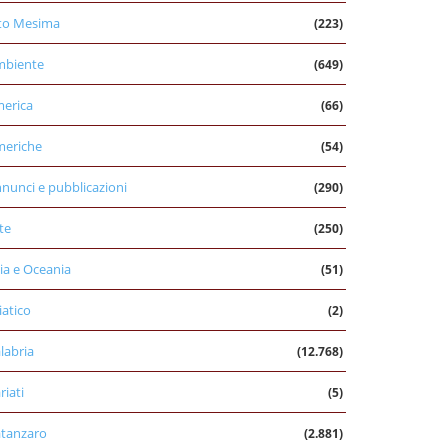
to Mesima
(223)
mbiente
(649)
erica
(66)
eriche
(54)
nunci e pubblicazioni
(290)
te
(250)
ia e Oceania
(51)
iatico
(2)
labria
(12.768)
riati
(5)
tanzaro
(2.881)