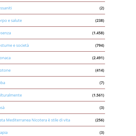
ssaniti
(2)
rpo e salute
(238)
osenza
(1.458)
stume e società
(794)
onaca
(2.491)
otone
(414)
uba
(7)
lturalmente
(1.561)
asà
(3)
eta Mediterranea Nicotera è stile di vita
(256)
apia
(3)