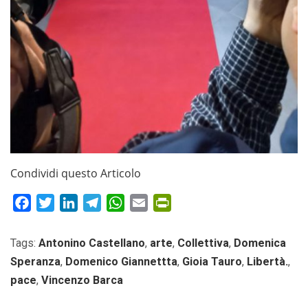
Condividi questo Articolo
Facebook
Twitter
LinkedIn
Telegram
WhatsApp
Email
PrintFriendly
Tags:
Antonino Castellano
,
arte
,
Collettiva
,
Domenica
Speranza
,
Domenico Giannettta
,
Gioia Tauro
,
Libertà.
,
pace
,
Vincenzo Barca