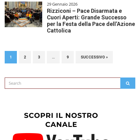
29 Gennaio 2026
Rizziconi – Pace Disarmata e
Cuori Aperti: Grande Successo
per la Festa della Pace dell’Azione
Cattolica
1
2
3
…
9
SUCCESSIVO »
Search
SEAR
for: