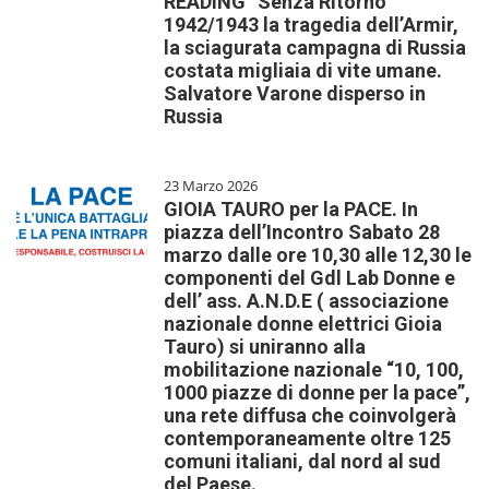
READING “Senza Ritorno”
1942/1943 la tragedia dell’Armir,
la sciagurata campagna di Russia
costata migliaia di vite umane.
Salvatore Varone disperso in
Russia
23 Marzo 2026
GIOIA TAURO per la PACE. In
piazza dell’Incontro Sabato 28
marzo dalle ore 10,30 alle 12,30 le
componenti del Gdl Lab Donne e
dell’ ass. A.N.D.E ( associazione
nazionale donne elettrici Gioia
Tauro) si uniranno alla
mobilitazione nazionale “10, 100,
1000 piazze di donne per la pace”,
una rete diffusa che coinvolgerà
contemporaneamente oltre 125
comuni italiani, dal nord al sud
del Paese.