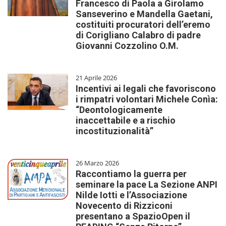
Francesco di Paola a Girolamo
Sanseverino e Mandella Gaetani,
costituiti procuratori dell’eremo
di Corigliano Calabro di padre
Giovanni Cozzolino O.M.
21 Aprile 2026
Incentivi ai legali che favoriscono
i rimpatri volontari Michele Conìa:
“Deontologicamente
inaccettabile e a rischio
incostituzionalità”
26 Marzo 2026
Raccontiamo la guerra per
seminare la pace La Sezione ANPI
Nilde Iotti e l’Associazione
Novecento di Rizziconi
presentano a SpazioOpen il