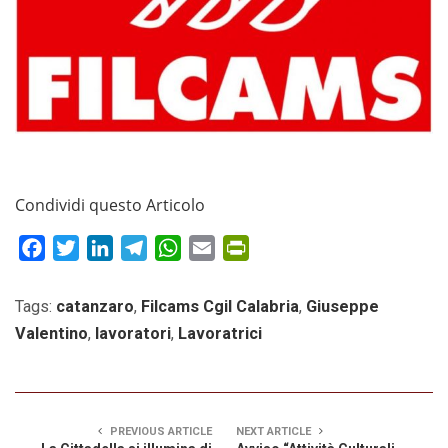
Condividi questo Articolo
Facebook
Twitter
LinkedIn
Telegram
WhatsApp
Email
PrintFriendly
Tags:
catanzaro
,
Filcams Cgil Calabria
,
Giuseppe
Valentino
,
lavoratori
,
Lavoratrici
PREVIOUS ARTICLE
NEXT ARTICLE