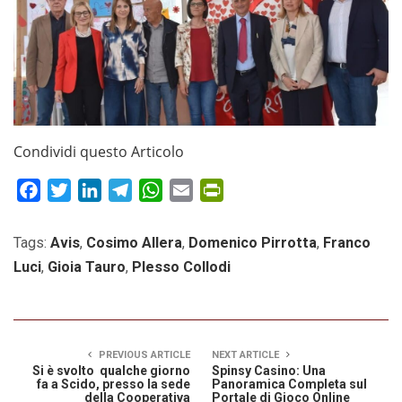
Condividi questo Articolo
Facebook
Twitter
LinkedIn
Telegram
WhatsApp
Email
PrintFriendly
Tags:
Avis
,
Cosimo Allera
,
Domenico Pirrotta
,
Franco
Luci
,
Gioia Tauro
,
Plesso Collodi
PREVIOUS ARTICLE
NEXT ARTICLE
Si è svolto qualche giorno
Spinsy Casino: Una
fa a Scido, presso la sede
Panoramica Completa sul
della Cooperativa
Portale di Gioco Online