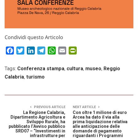
Condividi questo Articolo
Facebook
Twitter
LinkedIn
Telegram
WhatsApp
Email
PrintFriendly
Tags:
Conferenza stampa
,
cultura
,
museo
,
Reggio
Calabria
,
turismo
PREVIOUS ARTICLE
NEXT ARTICLE
La Regione Calabria,
Con oltre 1 milione di euro
Dipartimento Agricoltura e
Arcea ha dato il via alla
Sviluppo Rurale, ha
prima liquidazione relativa
pubblicato l’Avviso pubblico
alle anticipazione delle
SRD07 – “Investimenti in
domande di pagamento
infrastrutture per
riguardanti i Programmi