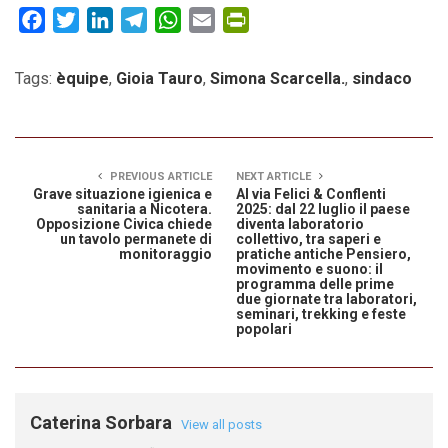
Facebook
Twitter
LinkedIn
Telegram
WhatsApp
Email
PrintFriendly
Tags:
èquipe
,
Gioia Tauro
,
Simona Scarcella.
,
sindaco
PREVIOUS ARTICLE
NEXT ARTICLE
Grave situazione igienica e
Al via Felici & Conflenti
sanitaria a Nicotera.
2025: dal 22 luglio il paese
Opposizione Civica chiede
diventa laboratorio
un tavolo permanete di
collettivo, tra saperi e
monitoraggio
pratiche antiche Pensiero,
movimento e suono: il
programma delle prime
due giornate tra laboratori,
seminari, trekking e feste
popolari
Caterina Sorbara
View all posts