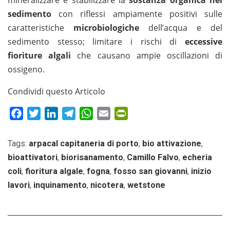
mineralizzare e stabilizzare la
sostanza organica nel
sedimento
con riflessi ampiamente positivi sulle
caratteristiche
microbiologiche
dell’acqua e del
sedimento stesso; limitare i rischi di
eccessive
fioriture algali
che causano ampie oscillazioni di
ossigeno.
Condividi questo Articolo
Facebook
Twitter
LinkedIn
Telegram
WhatsApp
Email
PrintFriendly
Tags:
arpacal capitaneria di porto
,
bio attivazione
,
bioattivatori
,
biorisanamento
,
Camillo Falvo
,
echeria
coli
,
fioritura algale
,
fogna
,
fosso san giovanni
,
inizio
lavori
,
inquinamento
,
nicotera
,
wetstone