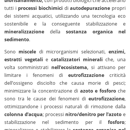
biorisanamento,
con prodotti biologici che accelerano
tutti i
processi biochimici
di
autodepurazione
propri
dei sistemi acquatici, utilizzando una tecnologia eco
sostenibile e la conseguente stabilizzazione e
mineralizzazione
della
sostanza organica nel
sedimento
.
Sono
miscele
di microrganismi selezionati,
enzimi,
estratti vegetali
e
catalizzatori minerali
che, una
volta somministrati
nell’ecosistema,
si attivano per
limitare i fenomeni di
eutrofizzazione
criticità
dell’ossigeno disciolto che causa morie di pesci;
minimizzare la concentrazione di
azoto e fosforo
che
sono tra le cause dei fenomeni di
eutrofizzazione
,
ottimizzandone i processi naturali di rimozione dalla
colonna d’acqua
; processi
nitro/denitro per l’azoto
e
stabilizzazione nel sedimento per il
fosforo
;