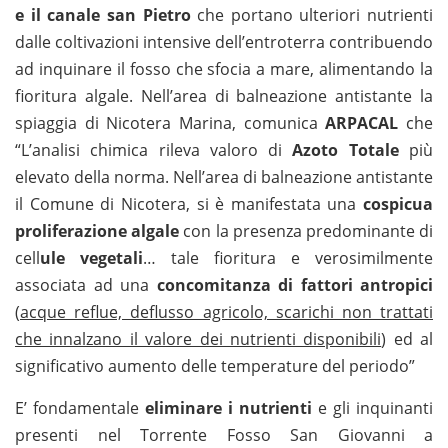
e il canale san Pietro
che portano ulteriori nutrienti
dalle coltivazioni intensive dell’entroterra contribuendo
ad inquinare il fosso che sfocia a mare, alimentando la
fioritura algale. Nell’area di balneazione antistante la
spiaggia di Nicotera Marina, comunica
ARPACAL
che
“L’analisi chimica rileva valoro di
Azoto Totale
più
elevato della norma. Nell’area di balneazione antistante
il Comune di Nicotera, si è manifestata una
cospicua
proliferazione algale
con la presenza predominante di
cell
ule vegetali
… tale fioritura e verosimilmente
associata ad una
concomitanza di fattori antropici
(
acque reflue, deflusso agricolo, scarichi non trattati
che innalzano il valore dei nutrienti disponibili
) ed al
significativo aumento delle temperature del periodo”
E’ fondamentale
eliminare i nutrienti
e gli inquinanti
presenti nel Torrente Fosso San Giovanni a