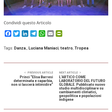
Condividi questo Articolo
Facebook
Twitter
LinkedIn
Telegram
WhatsApp
Email
PrintFriendly
Tags:
Danza.
,
Luciana Maniaci
,
teatro
,
Tropea
PREVIOUS ARTICLE
NEXT ARTICLE
Princi “Elisa Barresi
L’ARTICO COME
determinata e caparbia,
LABORATORIO DEL FUTURO
non si lascerà intimidire”
GLOBALE. Pubblicato nuovo
studio multidisciplinare su
cambiamenti climatici,
geopolitica e popolazioni
indigene