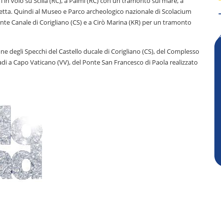
 in volo su Scilla (RC), a Palmi (RC) con un tramonto sul mare, a
etta. Quindi al Museo e Parco archeologico nazionale di Scolacium
onte Canale di Corigliano (CS) e a Cirò Marina (KR) per un tramonto
lone degli Specchi del Castello ducale di Corigliano (CS), del Complesso
adi a Capo Vaticano (VV), del Ponte San Francesco di Paola realizzato