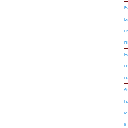
Es
E
Ev
Fi
Fo
Fr
Fr
Gi
I 
Io
It