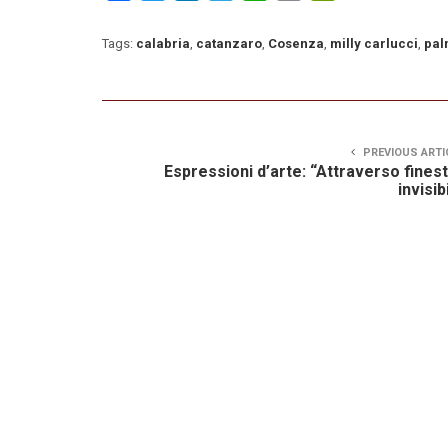
Tags:
calabria
,
catanzaro
,
Cosenza
,
milly carlucci
,
pal
PREVIOUS ARTI
Espressioni d’arte: “Attraverso fines
invisibi