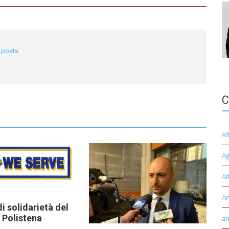
l posts
C
Af
Ag
Al
A
di solidarietà del
 Polistena
am