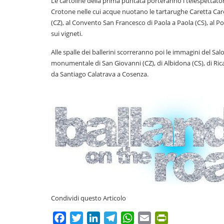
Le cartoline della prima puntata porteranno i telespettatori
Crotone nelle cui acque nuotano le tartarughe Caretta Car
(CZ), al Convento San Francesco di Paola a Paola (CS), al P
sui vigneti.
Alle spalle dei ballerini scorreranno poi le immagini del Sa
monumentale di San Giovanni (CZ), di Albidona (CS), di Ric
da Santiago Calatrava a Cosenza.
Condividi questo Articolo
Facebook
Twitter
LinkedIn
Telegram
WhatsApp
Email
PrintFriendly