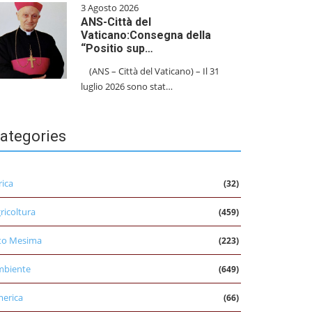
3 Agosto 2026
ANS-Città del
Vaticano:Consegna della
“Positio sup…
(ANS – Città del Vaticano) – Il 31
luglio 2026 sono stat…
ategories
rica
(32)
ricoltura
(459)
to Mesima
(223)
mbiente
(649)
erica
(66)