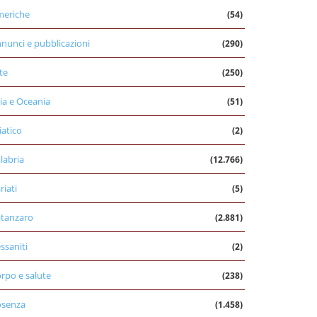
eriche
(54)
nunci e pubblicazioni
(290)
te
(250)
ia e Oceania
(51)
iatico
(2)
labria
(12.766)
riati
(5)
tanzaro
(2.881)
ssaniti
(2)
rpo e salute
(238)
osenza
(1.458)