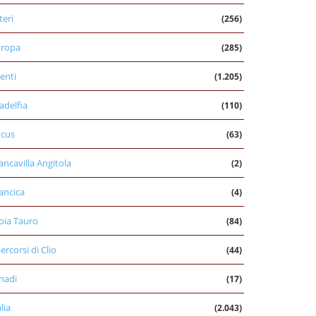
teri
(256)
uropa
(285)
enti
(1.205)
ladelfia
(110)
cus
(63)
ancavilla Angitola
(2)
ancica
(4)
oia Tauro
(84)
percorsi di Clio
(44)
nadi
(17)
alia
(2.043)