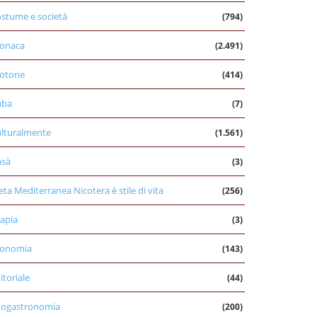
stume e società
(794)
onaca
(2.491)
otone
(414)
uba
(7)
lturalmente
(1.561)
asà
(3)
eta Mediterranea Nicotera è stile di vita
(256)
apia
(3)
conomia
(143)
itoriale
(44)
nogastronomia
(200)