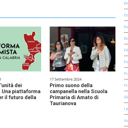
E
Es
E
Ev
Fi
Fo
Fr
1
17 Settembre 2024
’unità dei
Primo suono della
Fr
. Una piattaforma
campanella nella Scuola
 il futuro della
Primaria di Amato di
Gi
Taurianova
I 
Io