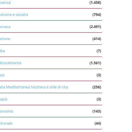
osenza
(1.458)
stume e società
(794)
onaca
(2.491)
otone
(414)
uba
(7)
lturalmente
(1.561)
asà
(3)
eta Mediterranea Nicotera è stile di vita
(256)
apia
(3)
conomia
(143)
itoriale
(44)