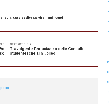
C
Co
reliquia
,
Sant'Ippolito Martire
,
Tutti i Santi
Cr
Cr
C
CLE
NEXT ARTICLE
άθε
Travolgente l’entusiasmo delle Consulte
Cu
ες
studentesche al Giubileo
D
Di
Dr
l posts
E
Ed