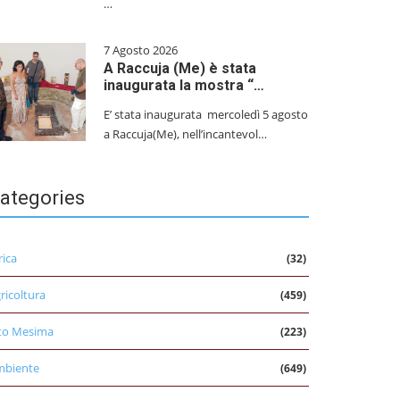
…
7 Agosto 2026
A Raccuja (Me) è stata
inaugurata la mostra “…
E’ stata inaugurata mercoledì 5 agosto
a Raccuja(Me), nell’incantevol…
ategories
rica
(32)
ricoltura
(459)
to Mesima
(223)
mbiente
(649)