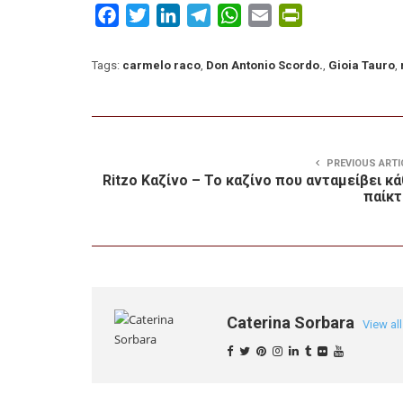
Facebook
Twitter
LinkedIn
Telegram
WhatsApp
Email
PrintFriendly
Tags:
carmelo raco
,
Don Antonio Scordo.
,
Gioia Tauro
,
PREVIOUS ARTI
Ritzo Καζίνο – Το καζίνο που ανταμείβει κ
παίκτ
Caterina Sorbara
View al