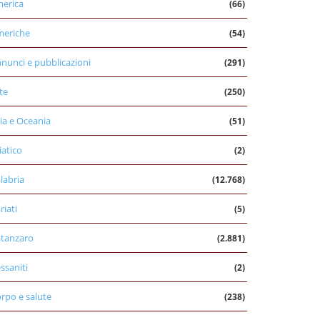
erica
(66)
eriche
(54)
nunci e pubblicazioni
(291)
te
(250)
ia e Oceania
(51)
iatico
(2)
labria
(12.768)
riati
(5)
tanzaro
(2.881)
ssaniti
(2)
rpo e salute
(238)