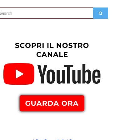
arch
SEARCH
: