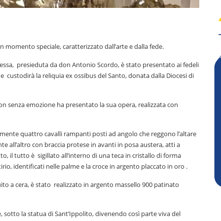
to un momento speciale, caratterizzato dall’arte e dalla fede.
essa, presieduta da don Antonio Scordo, è stato presentato ai fedeli
che custodirà la reliquia ex ossibus del Santo, donata dalla Diocesi di
non senza emozione ha presentato la sua opera, realizzata con
sticamente quattro cavalli rampanti posti ad angolo che reggono l’altare
nte all’altro con braccia protese in avanti in posa austera, atti a
 il tutto è sigillato all’interno di una teca in cristallo di forma
io, identificati nelle palme e la croce in argento placcato in oro .
ito a cera, è stato realizzato in argento massello 900 patinato
e, sotto la statua di Sant’Ippolito, divenendo così parte viva del