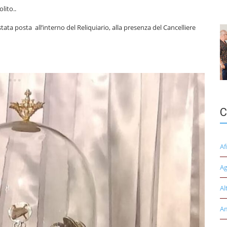
lito..
ata posta all’interno del Reliquiario, alla presenza del Cancelliere
C
Af
Ag
Al
A