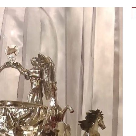
Se
for