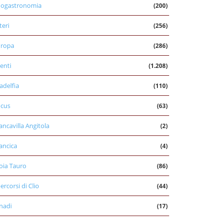
nogastronomia
(200)
teri
(256)
uropa
(286)
enti
(1.208)
ladelfia
(110)
cus
(63)
ancavilla Angitola
(2)
ancica
(4)
oia Tauro
(86)
percorsi di Clio
(44)
nadi
(17)