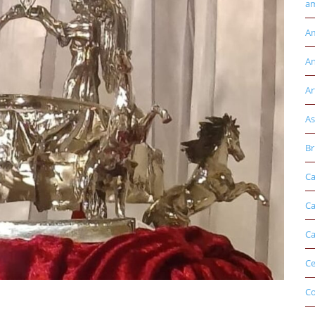
am
Am
An
Ar
As
Br
Ca
Ca
Ca
Ce
Co