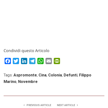
Condividi questo Articolo
Facebook
Twitter
LinkedIn
Telegram
WhatsApp
Email
PrintFriendly
Tags:
Aspromonte
,
Cina
,
Colonia
,
Defunti
,
Filippo
Marino
,
Novembre
PREVIOUS ARTICLE
NEXT ARTICLE