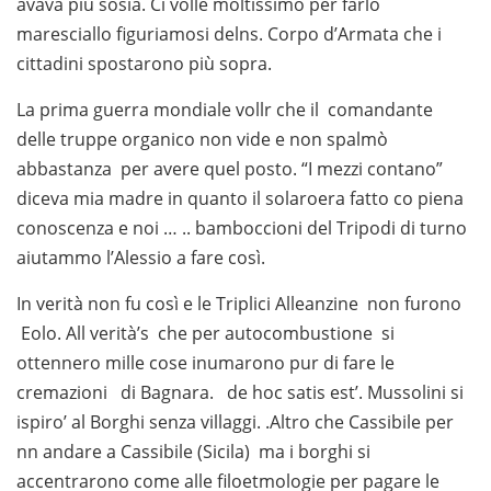
avava più sosia. Ci volle moltissimo per farlo
maresciallo figuriamosi delns. Corpo d’Armata che i
cittadini spostarono più sopra.
La prima guerra mondiale vollr che il comandante
delle truppe organico non vide e non spalmò
abbastanza per avere quel posto. “I mezzi contano”
diceva mia madre in quanto il solaroera fatto co piena
conoscenza e noi … .. bamboccioni del Tripodi di turno
aiutammo l’Alessio a fare così.
In verità non fu così e le Triplici Alleanzine non furono
Eolo. All verità’s che per autocombustione si
ottennero mille cose inumarono pur di fare le
cremazioni di Bagnara. de hoc satis est’. Mussolini si
ispiro’ al Borghi senza villaggi. .Altro che Cassibile per
nn andare a Cassibile (Sicila) ma i borghi si
accentrarono come alle filoetmologie per pagare le