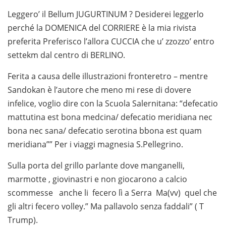
Leggero’ il Bellum JUGURTINUM ? Desiderei leggerlo
perché la DOMENICA del CORRIERE è la mia rivista
preferita Preferisco l’allora CUCCIA che u’ zzozzo’ entro
settekm dal centro di BERLINO.
Ferita a causa delle illustrazioni fronteretro – mentre
Sandokan è l’autore che meno mi rese di dovere
infelice, voglio dire con la Scuola Salernitana: “defecatio
mattutina est bona medcina/ defecatio meridiana nec
bona nec sana/ defecatio serotina bbona est quam
meridiana”” Per i viaggi magnesia S.Pellegrino.
Sulla porta del grillo parlante dove manganelli,
marmotte , giovinastri e non giocarono a calcio
scommesse anche li fecero lì a Serra Ma(vv) quel che
gli altri fecero volley.” Ma pallavolo senza faddali” ( T
Trump).