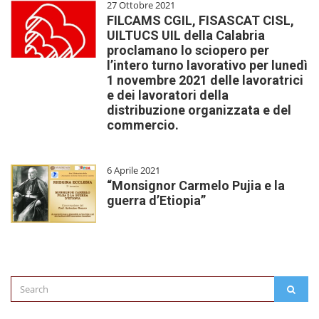
27 Ottobre 2021
FILCAMS CGIL, FISASCAT CISL,
UILTUCS UIL della Calabria
proclamano lo sciopero per
l’intero turno lavorativo per lunedì
1 novembre 2021 delle lavoratrici
e dei lavoratori della
distribuzione organizzata e del
commercio.
6 Aprile 2021
“Monsignor Carmelo Pujia e la
guerra d’Etiopia”
Search
SEAR
for: