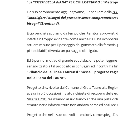
“
La “
CITTA’ DELLA PIANA”
PER CUI LOTTIAMO : “Metropoli
E a suo coronamento aggiungevamo, … “per Fare della
“CI
“soddisfare i bisogni del presente senza compromettere la
bisogni”(Bruntland).
E ciò perché’ sappiamo da tempo che i territori sprovvisti 
infatti sin troppo evidente (come anche l’U.E. ha riconosciu
attuare misure per il passaggio dal gommato alla ferrovia, p
piste ciclabili) diventa un passaggio obbligato.
Ed è per noi motivo di grande soddisfazione poter leggere c
sensibilizzato a tal proposito in convegni ed incontri, h
“Rilancio delle Linee Taurensi : nasce il progetto reg
nella Piana del Tauro”.
Progetto che, rivolto dal Comune di Gioia Tauro alla Region
aveva in più occasioni inviato richieste di recupero delle 
SUPERFICIE,
realizzando al suo fianco anche una pista cicl
straordinaria infrastruttura non andava persa ed anzi re
Progetto che nelle sue lodevoli intenzioni
,
come spiega l’as