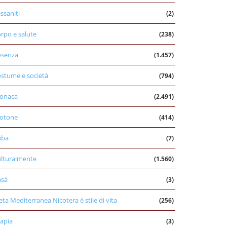
ssaniti
(2)
rpo e salute
(238)
osenza
(1.457)
stume e società
(794)
onaca
(2.491)
otone
(414)
uba
(7)
lturalmente
(1.560)
asà
(3)
eta Mediterranea Nicotera è stile di vita
(256)
apia
(3)