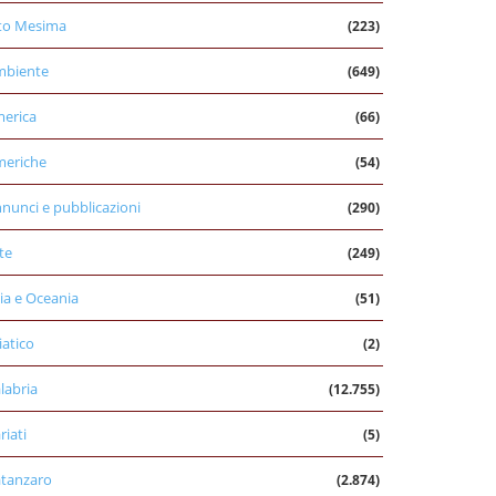
to Mesima
(223)
mbiente
(649)
erica
(66)
eriche
(54)
nunci e pubblicazioni
(290)
te
(249)
ia e Oceania
(51)
iatico
(2)
labria
(12.755)
riati
(5)
tanzaro
(2.874)