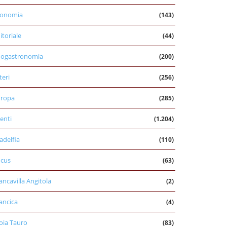
conomia
(143)
itoriale
(44)
nogastronomia
(200)
teri
(256)
uropa
(285)
enti
(1.204)
ladelfia
(110)
cus
(63)
ancavilla Angitola
(2)
ancica
(4)
oia Tauro
(83)