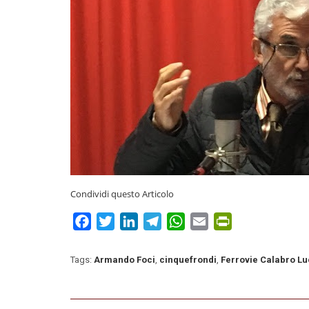
Condividi questo Articolo
Facebook
Twitter
LinkedIn
Telegram
WhatsApp
Email
PrintFriendly
Tags:
Armando Foci
,
cinquefrondi
,
Ferrovie Calabro L