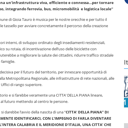
Piana un’infrastruttura viva, efficiente e connessa…per tornare
o, integrando ferrovia, bus, micromobilità e logistica locale”
ne di Gioia Tauro è musica per le nostre orecchie e per tutto il
ale tassello per avviare concretamente il percorso della creazione
ori interni, di sviluppo ordinato degli insediamenti residenziali,
ico su rotaia, di incentivazione dell’uso delle biciclette con
uterebbe a migliorare la salute dei cittadini, ridurre traffico stradale
 famiglie.
I
decisiva per il futuro del territorio, per innescare opportunità di
la Metropolitana Regionale, alle infrastrutture di rete nazionali, alle
i Uffici di rango superiore.
ritorio e si farebbe veramente una CITTA’ DELLA PIANA lineare,
da al futuro mettendo al centro le persone.
, si darebbe l’avvio della nascita di una “
CITTA’ DELLA PIANA” DI
ENTE IDENTIFICARCI, CON L’IMPEGNO DI FARLA DIVENTARE
’INTERA CALABRIA E IL MERIDIONE D’ITALIA, UNA CITTA’ CHE