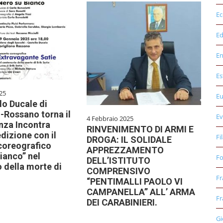
E
Ed
E
Es
25
E
lo Ducale di
-Rossano torna il
Ev
4 Febbraio 2025
nza Incontra
RINVENIMENTO DI ARMI E
dizione con il
Fi
DROGA: IL SOLIDALE
coreografico
APPREZZAMENTO
ianco” nel
Fo
DELL’ISTITUTO
 della morte di
COMPRENSIVO
Fr
“PENTIMALLI PAOLO VI
CAMPANELLA” ALL’ ARMA
Fr
DEI CARABINIERI.
Gi