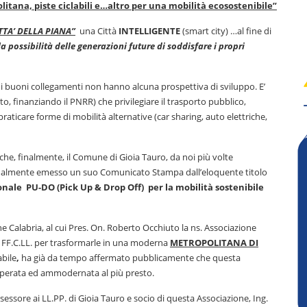
tana, piste ciclabili e…altro per una mobilità ecosostenibile”
TTA’ DELLA PIANA”
una Città
INTELLIGENTE
(smart city) …al fine di
 possibilità delle generazioni future di soddisfare i propri
di buoni collegamenti non hanno alcuna prospettiva di sviluppo. E’
to, finanziando il PNRR) che privilegiare il trasporto pubblico,
raticare forme di mobilità alternative (car sharing, auto elettriche,
he, finalmente, il Comune di Gioia Tauro, da noi più volte
a finalmente emesso un suo Comunicato Stampa dall’eloquente titolo
ionale PU-DO (Pick Up & Drop Off) per la mobilità sostenibile
e Calabria, al cui Pres. On. Roberto Occhiuto la ns. Associazione
ex FF.C.LL. per trasformarle in una moderna
METROPOLITANA DI
abile
,
ha già da tempo affermato pubblicamente che questa
cuperata ed ammodernata al più presto.
sessore ai LL.PP. di Gioia Tauro e socio di questa Associazione, Ing.