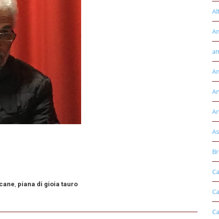
Al
A
am
Am
An
Ar
As
Br
Ca
ucane
,
piana di gioia tauro
Ca
Ca