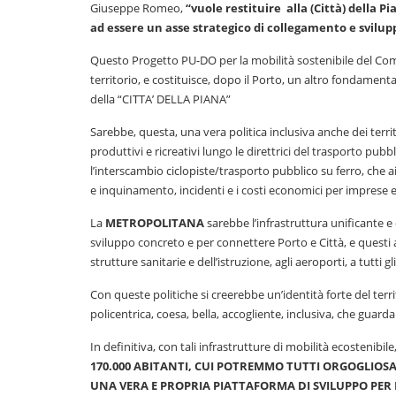
Giuseppe Romeo,
“vuole restituire alla (Città) della 
ad essere un asse strategico di collegamento e svilupp
Questo Progetto PU-DO per la mobilità sostenibile del Comu
territorio, e costituisce, dopo il Porto, un altro fondament
della “CITTA’ DELLA PIANA”
Sarebbe, questa, una vera politica inclusiva anche dei territ
produttivi e ricreativi lungo le direttrici del trasporto pubbl
l’interscambio ciclopiste/trasporto pubblico su ferro, che ai
e inquinamento, incidenti e i costi economici per imprese e
La
METROPOLITANA
sarebbe l’infrastruttura unificante e 
sviluppo concreto e per connettere Porto e Città, e questi al
strutture sanitarie e dell’istruzione, agli aeroporti, a tutti gl
Con queste politiche si creerebbe un’identità forte del ter
policentrica, coesa, bella, accogliente, inclusiva, che guar
In definitiva, con tali infrastrutture di mobilità ecostenibile
170.000 ABITANTI, CUI POTREMMO TUTTI
ORGOGLIOSAM
UNA VERA E PROPRIA PIATTAFORMA DI SVILUPPO PER L