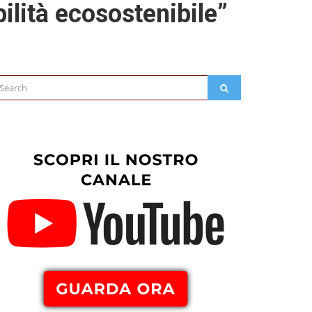
bilità ecosostenibile”
arch
SEARCH
: