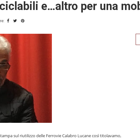
ciclabili e…altro per una mo
re:
Se
for
stampa sul riutilizzo delle Ferrovie Calabro Lucane così titolavamo,