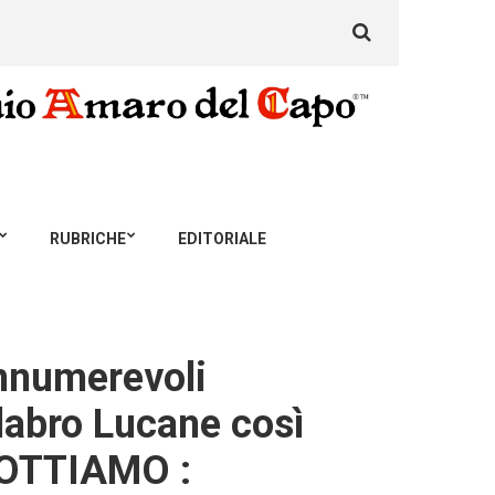
Search
for:
RUBRICHE
EDITORIALE
innumerevoli
alabro Lucane così
LOTTIAMO :