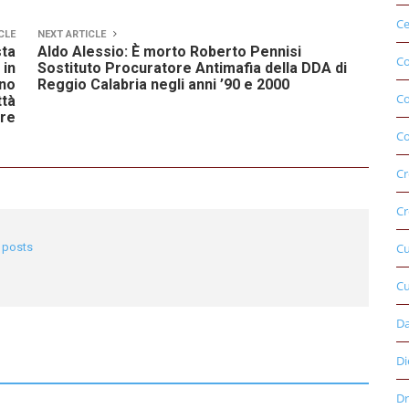
Ce
CLE
NEXT ARTICLE
sta
Aldo Alessio: È morto Roberto Pennisi
Co
 in
Sostituto Procuratore Antimafia della DDA di
ano
Reggio Calabria negli anni ’90 e 2000
C
ttà
bre
Co
Cr
Cr
l posts
C
Cu
D
Di
Dr