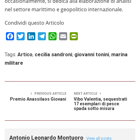
occasionalmente, si dedica alla elaborazione di analisi
nel settore marittimo e geopolitico internazionale.
Condividi questo Articolo
Facebook
Twitter
LinkedIn
Telegram
WhatsApp
Email
PrintFriendly
Tags:
Artico
,
cecilia sandroni
,
giovanni tonini
,
marina
militare
PREVIOUS ARTICLE
NEXT ARTICLE
Premio Anassilaos Giovani
Vibo Valentia, sequestrati
17 esemplari di pesce
spada sotto misura
Antonio Leonardo Montuoro
View all posts