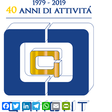
Facebook
Twitter
LinkedIn
Telegram
WhatsApp
Email
PrintFriendly