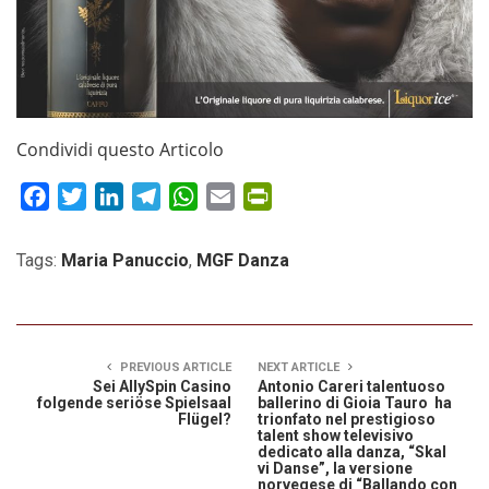
Condividi questo Articolo
Facebook
Twitter
LinkedIn
Telegram
WhatsApp
Email
PrintFriendly
Tags:
Maria Panuccio
,
MGF Danza
PREVIOUS ARTICLE
NEXT ARTICLE
Sei AllySpin Casino
Antonio Careri talentuoso
folgende seriöse Spielsaal
ballerino di Gioia Tauro ha
Flügel?
trionfato nel prestigioso
talent show televisivo
dedicato alla danza, “Skal
vi Danse”, la versione
norvegese di “Ballando con