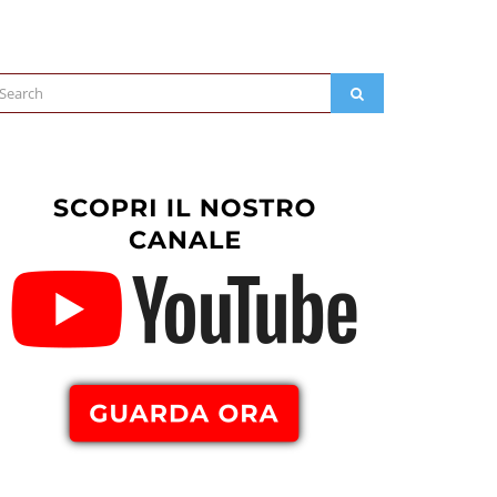
arch
SEARCH
: