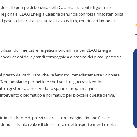
 sulle pompe di benzina della Calabria, tra venti di guerra e
gionale. CLAAI Energia Calabria denuncia con forza l’insostenibilità
 il gasolio l’esorbitante quota di 2,29 €/litro, con rincari lampo di
stabilizzando i mercati energetici mondiali, ma per CLAAI Energia
peculazioni delle grandi compagnie a discapito dei piccoli gestori e
el prezzo dei carburanti che va fermato immediatamente,” dichiara
 “Non possiamo permettere che i venti di guerra diventino
tre i gestori calabresi vedono sparire i propri margini e i
n intervento diplomatico e normativo per bloccare questa deriva.”
ttime: a fronte di prezzi record, il loro margine rimane fisso e
odono. Il rischio reale è il blocco totale del trasporto merci e della