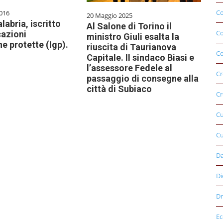
Co
016
20 Maggio 2025
alabria, iscritto
Al Salone di Torino il
C
cazioni
ministro Giuli esalta la
e protette (Igp).
riuscita di Taurianova
Co
Capitale. Il sindaco Biasi e
l’assessore Fedele al
Cr
passaggio di consegne alla
città di Subiaco
Cr
C
Cu
D
Di
Dr
E