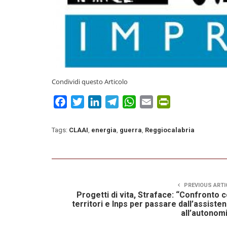
Condividi questo Articolo
Facebook
Twitter
LinkedIn
Telegram
WhatsApp
Email
PrintFriendly
Tags:
CLAAI
,
energia
,
guerra
,
Reggiocalabria
PREVIOUS ARTI
Progetti di vita, Straface: “Confronto 
territori e Inps per passare dall’assiste
all’autonom