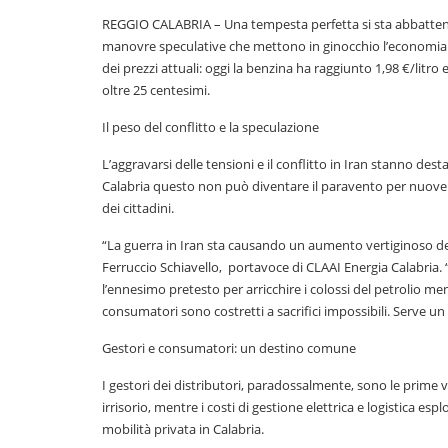
REGGIO CALABRIA – Una tempesta perfetta si sta abbattendo
manovre speculative che mettono in ginocchio l’economia re
dei prezzi attuali: oggi la benzina ha raggiunto 1,98 €/litro e
oltre 25 centesimi.
Il peso del conflitto e la speculazione
L’aggravarsi delle tensioni e il conflitto in Iran stanno de
Calabria questo non può diventare il paravento per nuove s
dei cittadini.
“La guerra in Iran sta causando un aumento vertiginoso d
Ferruccio Schiavello, portavoce di CLAAI Energia Calabria.
l’ennesimo pretesto per arricchire i colossi del petrolio men
consumatori sono costretti a sacrifici impossibili. Serve u
Gestori e consumatori: un destino comune
I gestori dei distributori, paradossalmente, sono le prime vi
irrisorio, mentre i costi di gestione elettrica e logistica espl
mobilità privata in Calabria.