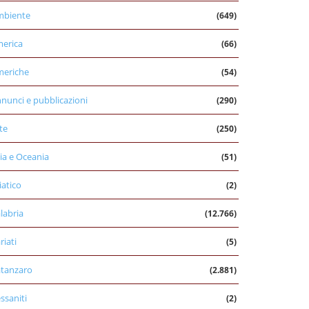
mbiente
(649)
erica
(66)
eriche
(54)
nunci e pubblicazioni
(290)
te
(250)
ia e Oceania
(51)
iatico
(2)
labria
(12.766)
riati
(5)
tanzaro
(2.881)
ssaniti
(2)