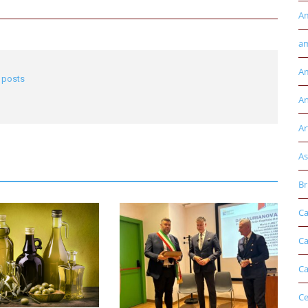
A
am
Am
l posts
An
Ar
As
Br
Ca
Ca
Ca
Ce