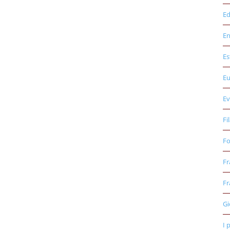
Ed
E
Es
E
Ev
Fi
Fo
Fr
Fr
Gi
I 