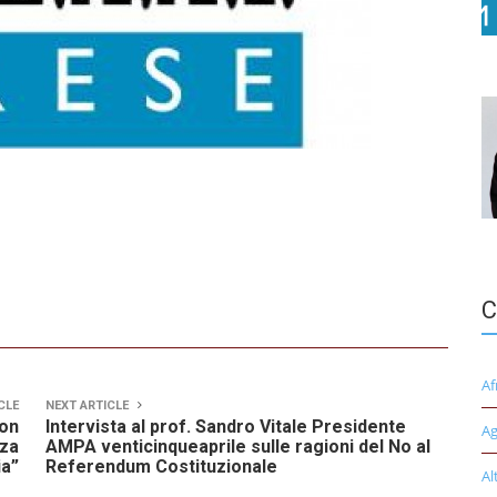
C
Af
CLE
NEXT ARTICLE
con
Intervista al prof. Sandro Vitale Presidente
Ag
nza
AMPA venticinqueaprile sulle ragioni del No al
ia”
Referendum Costituzionale
Al