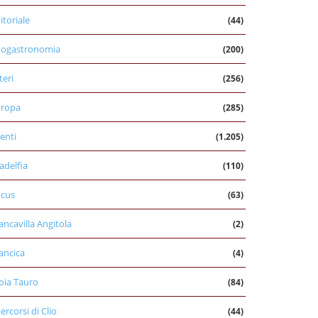
itoriale
(44)
nogastronomia
(200)
teri
(256)
uropa
(285)
enti
(1.205)
ladelfia
(110)
cus
(63)
ancavilla Angitola
(2)
ancica
(4)
oia Tauro
(84)
percorsi di Clio
(44)