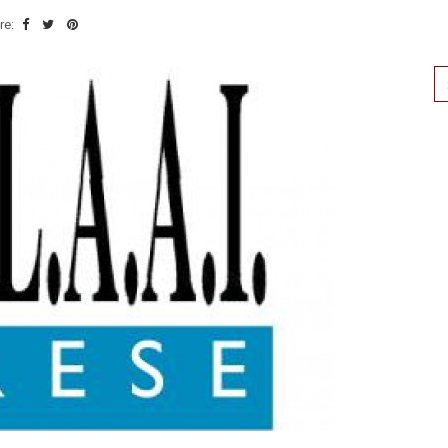
re:
Se
for