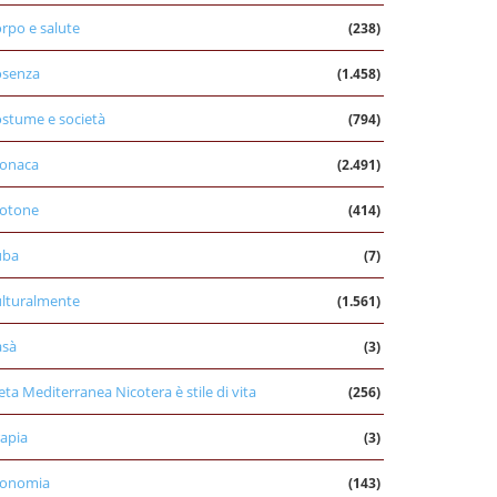
rpo e salute
(238)
osenza
(1.458)
stume e società
(794)
onaca
(2.491)
otone
(414)
uba
(7)
lturalmente
(1.561)
asà
(3)
eta Mediterranea Nicotera è stile di vita
(256)
apia
(3)
conomia
(143)