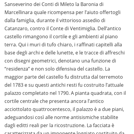
Sanseverino dei Conti di Mileto la Baronia di
Marcellinara quale ricompensa per l’aiuto offertogli
dalla famiglia, durante il vittorioso assedio di
Catanzaro, contro il Conte di Ventimiglia. Dell’antico
castello rimangono il cortile e gli ambienti al piano
terra. Qui i muri di tufo chiaro, i raffinati capitelli alla
base degli archi e delle lunette, e le tracce di affreschi
con disegni geometrici, denotano una funzione di
“residenza” e non solo difensiva del castello. La
maggior parte del castello fu distrutta dal terremoto
del 1783 e su questi antichi resti fu costruito l’attuale
palazzo completato nel 1790. A pianta quadrata, con il
cortile centrale che presenta ancora l’antico
acciottolato quattrocentesco, il palazzo è a due piani,
adeguandosi così alle norme antisismiche stabilite
dagli editti reali per la ricostruzione. La facciata è
caratterizzata da un imponente loggiato costituito da