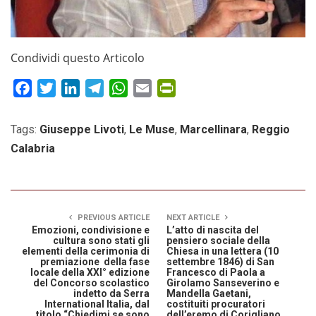
Condividi questo Articolo
Facebook
Twitter
LinkedIn
Telegram
WhatsApp
Email
PrintFriendly
Tags:
Giuseppe Livoti
,
Le Muse
,
Marcellinara
,
Reggio
Calabria
PREVIOUS ARTICLE
NEXT ARTICLE
Emozioni, condivisione e
L’atto di nascita del
cultura sono stati gli
pensiero sociale della
elementi della cerimonia di
Chiesa in una lettera (10
premiazione della fase
settembre 1846) di San
locale della XXI° edizione
Francesco di Paola a
del Concorso scolastico
Girolamo Sanseverino e
indetto da Serra
Mandella Gaetani,
International Italia, dal
costituiti procuratori
titolo “Chiedimi se sono
dell’eremo di Corigliano