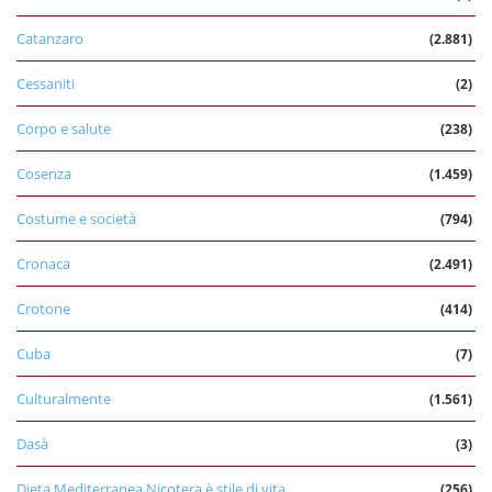
Catanzaro
(2.881)
Cessaniti
(2)
Corpo e salute
(238)
Cosenza
(1.459)
Costume e società
(794)
Cronaca
(2.491)
Crotone
(414)
Cuba
(7)
Culturalmente
(1.561)
Dasà
(3)
Dieta Mediterranea Nicotera è stile di vita
(256)