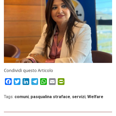
Condividi questo Articolo
Facebook
Twitter
LinkedIn
Telegram
WhatsApp
Email
PrintFriendly
Tags:
comuni
,
pasqualina straface
,
servizi
,
Welfare