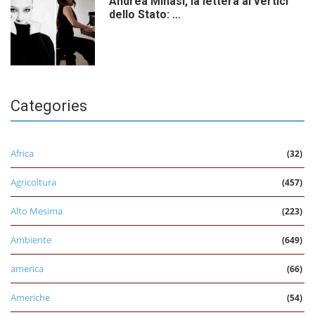
Andrea Minasi, la lettera ai vertici
dello Stato: …
Categories
Africa
(32)
Agricoltura
(457)
Alto Mesima
(223)
Ambiente
(649)
america
(66)
Americhe
(54)