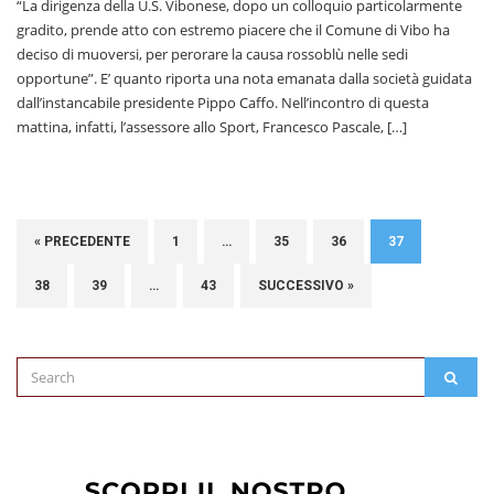
“La dirigenza della U.S. Vibonese, dopo un colloquio particolarmente
gradito, prende atto con estremo piacere che il Comune di Vibo ha
deciso di muoversi, per perorare la causa rossoblù nelle sedi
opportune”. E’ quanto riporta una nota emanata dalla società guidata
dall’instancabile presidente Pippo Caffo. Nell’incontro di questa
mattina, infatti, l’assessore allo Sport, Francesco Pascale, […]
« PRECEDENTE
1
…
35
36
37
38
39
…
43
SUCCESSIVO »
Search
SEAR
for: