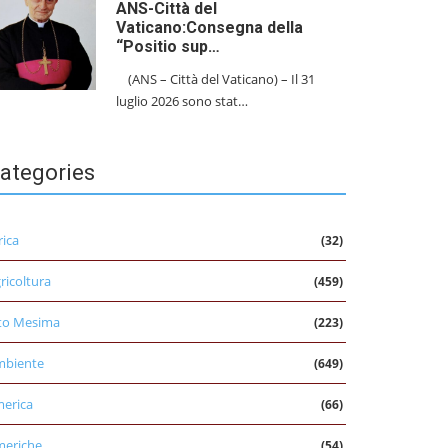
ANS-Città del
Vaticano:Consegna della
“Positio sup…
(ANS – Città del Vaticano) – Il 31
luglio 2026 sono stat…
ategories
rica
(32)
ricoltura
(459)
to Mesima
(223)
mbiente
(649)
erica
(66)
eriche
(54)