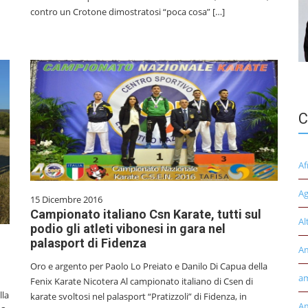
contro un Crotone dimostratosi “poca cosa” […]
C
Af
Ag
15 Dicembre 2016
Campionato italiano Csn Karate, tutti sul
Al
podio gli atleti vibonesi in gara nel
palasport di Fidenza
A
Oro e argento per Paolo Lo Preiato e Danilo Di Capua della
am
Fenix Karate Nicotera Al campionato italiano di Csen di
lla
karate svoltosi nel palasport “Pratizzoli” di Fidenza, in
Am