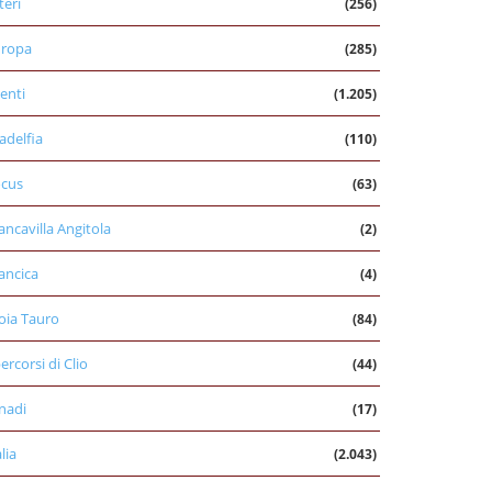
teri
(256)
uropa
(285)
enti
(1.205)
ladelfia
(110)
cus
(63)
ancavilla Angitola
(2)
ancica
(4)
oia Tauro
(84)
percorsi di Clio
(44)
nadi
(17)
alia
(2.043)