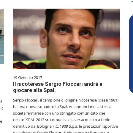
19 Gennaio 2017
Il nicoterese Sergio Floccari andrà a
giocare alla Spal.
Sergio Floccari, il campione di origine nicoterese (classi 1981)
li
ha una nuova squadra: La Spal. Ad annunciarlo la stessa
Nic
società ferrrarese con uno stringato comunicato che
recita: “SPAL 2013 srl comunica di aver acquisito a titolo
ne
definitivo dal Bologna F.C. 1909 S.p.a. le prestazioni sportive
del calciatore Sergio Floccari. Il giocatore ha firmato un