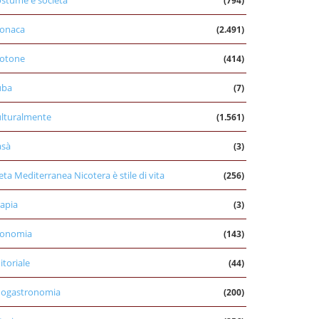
stume e società
(794)
onaca
(2.491)
otone
(414)
uba
(7)
lturalmente
(1.561)
asà
(3)
eta Mediterranea Nicotera è stile di vita
(256)
apia
(3)
conomia
(143)
itoriale
(44)
nogastronomia
(200)