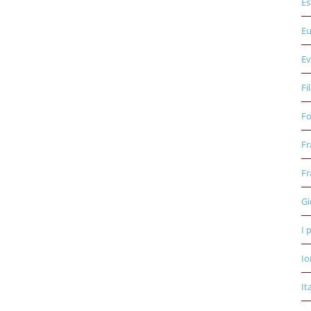
Es
E
Ev
Fi
Fo
Fr
Fr
Gi
I 
Io
It