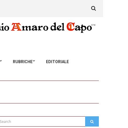
Search
for:
RUBRICHE
EDITORIALE
arch
SEARCH
: