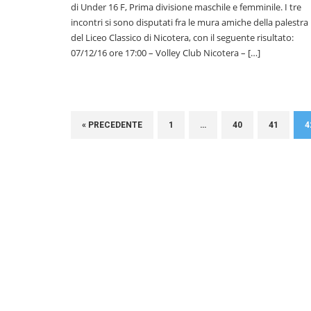
di Under 16 F, Prima divisione maschile e femminile. I tre
incontri si sono disputati fra le mura amiche della palestra
del Liceo Classico di Nicotera, con il seguente risultato:
07/12/16 ore 17:00 – Volley Club Nicotera – […]
« PRECEDENTE
1
…
40
41
4