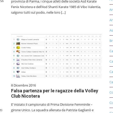
 Ss
provincia di Parma, i cinque atleti delle società Asd Karate
Fenix Nicotera e dell’Asd Shanti Karate 1985 di Vibo Valentia,
An
salgono tutti sul podio, nelle loro […]
Ar
As
Br
Ca
Ca
Ca
Ce
8 Dicembre 2016
Falsa partenza per le ragazze della Volley
Co
Club Nicotera
C
E’ iniziato il campionato di Prima Divisione Femminile –
ti
girone Unico. La squadra allenata da Patrizia Gaglianò e