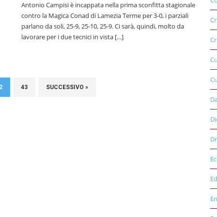
Co
Antonio Campisi è incappata nella prima sconfitta stagionale
contro la Magica Conad di Lamezia Terme per 3-0, i parziali
Cr
parlano da soli, 25-9, 25-10, 25-9. Ci sarà, quindi, molto da
lavorare per i due tecnici in vista […]
Cr
C
Cu
2
43
SUCCESSIVO »
D
Di
Dr
E
Ed
E