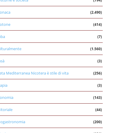
stume e società
(794)
onaca
(2.490)
otone
(414)
uba
(7)
lturalmente
(1.560)
asà
(3)
eta Mediterranea Nicotera è stile di vita
(256)
apia
(3)
conomia
(143)
itoriale
(44)
nogastronomia
(200)