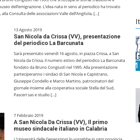
 museo dell’emigrazione. L’idea nata in seno al periodico ha trovato
 alla Consulta delle associazioni Valle dell’Angitola, […]
I
13 Agosto 2019
San Nicola da Crissa (VV), presentazione
del periodico La Barcunata
Sarà presentato venerdì 16 agosto, in piazza Crissa, a San
Nicola da Crissa, il numero estivo del periodico La Barcunata
fondato da Bruno Congiustì nel 1995. Alla presentazione
parteciperanno i sindaci di San Nicola e Capistrano,
Giuseppe Condello e Marco Martino, patrocinatori del
giornale insieme alla cooperativa sociale Stella del Sud,
Pasceri sas e studio […]
7 Febbraio 2019
A San Nicola Da Crissa (VV), Il primo
museo sindacale italiano in Calabria
L’Università delle Generazioni lo vorrebbe in ogni provincia