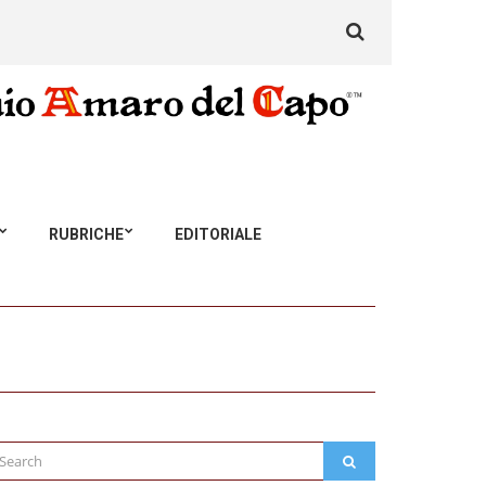
Search
for:
RUBRICHE
EDITORIALE
arch
SEARCH
: