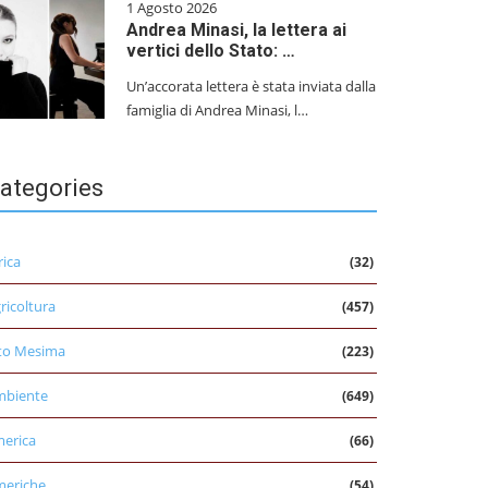
1 Agosto 2026
Andrea Minasi, la lettera ai
vertici dello Stato: …
Un’accorata lettera è stata inviata dalla
famiglia di Andrea Minasi, l…
ategories
rica
(32)
ricoltura
(457)
to Mesima
(223)
mbiente
(649)
erica
(66)
eriche
(54)