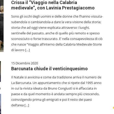
Crissa il “Viaggio nella Calabria
medievale”, con Lavinia Prestagiacomo
Sono gli occhi degli uomini e delle donne che l’hanno vissuta-
subendola o cambiandola-a dare la vera visione della storia;
storia che ad oggi viene esplicata attraverso i luoghi,
sentinelle del passato, anche di quello più remoto e spesso
sconosciuto-o forse trascurato. E’ nella consapevolezza di ciò
che nasce “Viaggio all’interno della Calabria Medievale-Storie
di lavoro […]
15 Dicembre 2020
Barcunata chiude il venticinquesimo
Il Natale si avvicina e come da tradizione arriva il numero de
La Barcunata. Un appuntamento che si ripete dal 1995 anno
in cui la rivista ideata da Bruno Congiustì si è affacciata in
paese e da quel momento è andata sempre più crescendo,
coinvolgendo prima gli emigrati e poi il resto dei paesi
dell’area […]