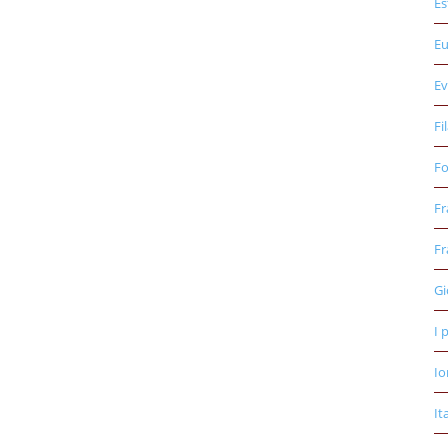
Es
E
Ev
Fi
Fo
Fr
Fr
Gi
I 
Io
It