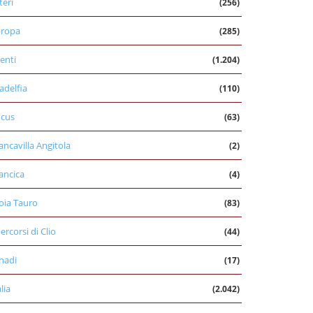
teri
(256)
uropa
(285)
enti
(1.204)
ladelfia
(110)
cus
(63)
ancavilla Angitola
(2)
ancica
(4)
oia Tauro
(83)
percorsi di Clio
(44)
nadi
(17)
alia
(2.042)