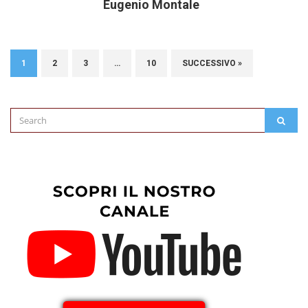
Eugenio Montale
1
2
3
…
10
SUCCESSIVO »
Search
SEAR
for: