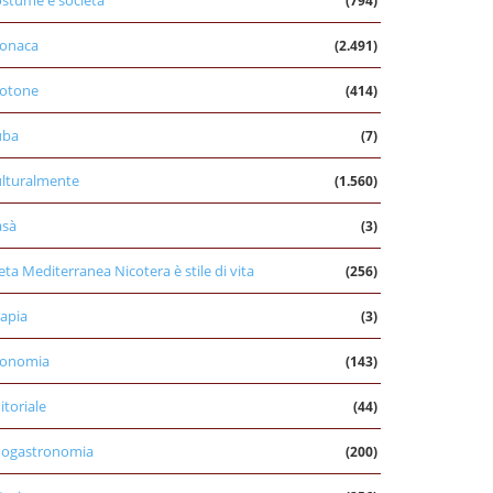
stume e società
(794)
onaca
(2.491)
otone
(414)
uba
(7)
lturalmente
(1.560)
asà
(3)
eta Mediterranea Nicotera è stile di vita
(256)
apia
(3)
conomia
(143)
itoriale
(44)
nogastronomia
(200)