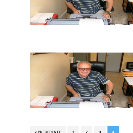
« PRECEDENTE
1
2
3
4