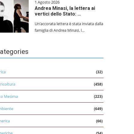
1 Agosto 2026
Andrea Minasi, la lettera ai
vertici dello Stato: …
Un’accorata lettera è stata inviata dalla
famiglia di Andrea Minasi, l…
ategories
rica
(32)
ricoltura
(458)
to Mesima
(223)
mbiente
(649)
erica
(66)
eriche
(54)