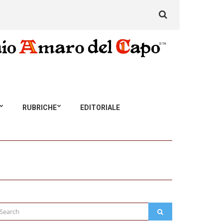
Search
for:
RUBRICHE
EDITORIALE
arch
SEARCH
: