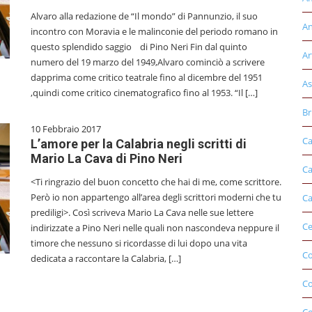
Alvaro alla redazione de “Il mondo” di Pannunzio, il suo
An
incontro con Moravia e le malinconie del periodo romano in
questo splendido saggio di Pino Neri Fin dal quinto
Ar
numero del 19 marzo del 1949,Alvaro cominciò a scrivere
dapprima come critico teatrale fino al dicembre del 1951
As
,quindi come critico cinematografico fino al 1953. “Il […]
Br
10 Febbraio 2017
Ca
L’amore per la Calabria negli scritti di
Mario La Cava di Pino Neri
Ca
<Ti ringrazio del buon concetto che hai di me, come scrittore.
Però io non appartengo all’area degli scrittori moderni che tu
Ca
prediligi>. Così scriveva Mario La Cava nelle sue lettere
Ce
indirizzate a Pino Neri nelle quali non nascondeva neppure il
timore che nessuno si ricordasse di lui dopo una vita
Co
dedicata a raccontare la Calabria, […]
C