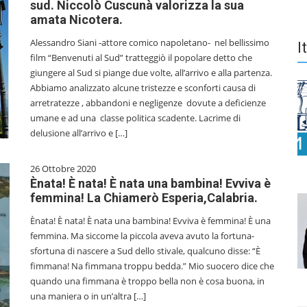
sud. Niccolò Cuscunà valorizza la sua
amata Nicotera.
Alessandro Siani -attore comico napoletano- nel bellissimo
I
film “Benvenuti al Sud” tratteggiò il popolare detto che
giungere al Sud si piange due volte, all’arrivo e alla partenza.
Abbiamo analizzato alcune tristezze e sconforti causa di
arretratezze , abbandoni e negligenze dovute a deficienze
umane e ad una classe politica scadente. Lacrime di
delusione all’arrivo e […]
26 Ottobre 2020
Ènata! È nata! È nata una bambina! Evviva è
femmina! La Chiamerò Esperia,Calabria.
Ènata! È nata! È nata una bambina! Evviva è femmina! È una
femmina. Ma siccome la piccola aveva avuto la fortuna-
sfortuna di nascere a Sud dello stivale, qualcuno disse: “È
fimmana! Na fimmana troppu bedda.” Mio suocero dice che
quando una fimmana è troppo bella non è cosa buona, in
una maniera o in un’altra […]