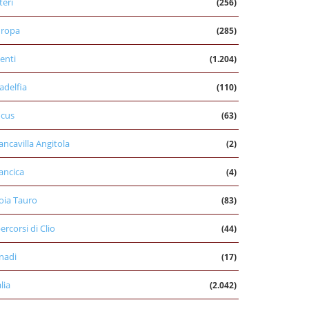
teri
(256)
uropa
(285)
enti
(1.204)
ladelfia
(110)
cus
(63)
ancavilla Angitola
(2)
ancica
(4)
oia Tauro
(83)
percorsi di Clio
(44)
nadi
(17)
alia
(2.042)