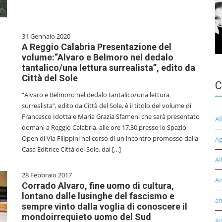
31 Gennaio 2020
A Reggio Calabria Presentazione del
volume:“Alvaro e Belmoro nel dedalo
tantalico/una lettura surrealista”, edito da
Città del Sole
C
“Alvaro e Belmoro nel dedalo tantalico/una lettura
surrealista”, edito da Città del Sole, è il titolo del volume di
Francesco Idotta e Maria Grazia Sfameni che sarà presentato
Af
domani a Reggio Calabria, alle ore 17,30 presso lo Spazio
Open di Via Filippini nel corso di un incontro promosso dalla
Ag
Casa Editrice Città del Sole, dal […]
Al
28 Febbraio 2017
A
Corrado Alvaro, fine uomo di cultura,
lontano dalle lusinghe del fascismo e
am
sempre vinto dalla voglia di conoscere il
mondoirrequieto uomo del Sud
Am