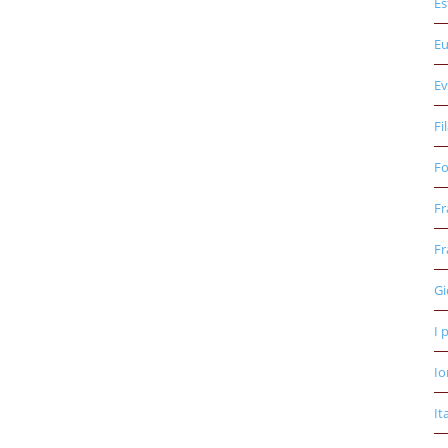
Es
E
Ev
Fi
Fo
Fr
Fr
Gi
I 
Io
It