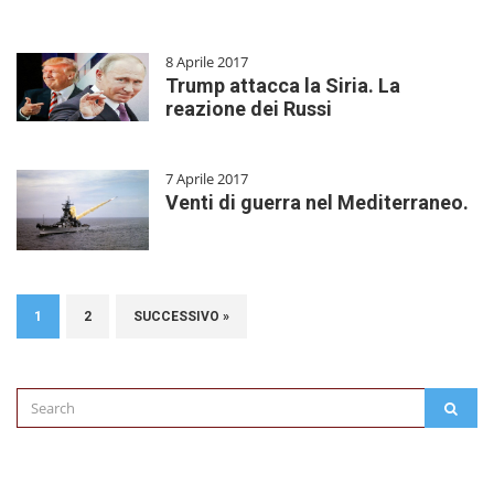
8 Aprile 2017
Trump attacca la Siria. La
reazione dei Russi
7 Aprile 2017
Venti di guerra nel Mediterraneo.
1
2
SUCCESSIVO »
Search
SEAR
for: