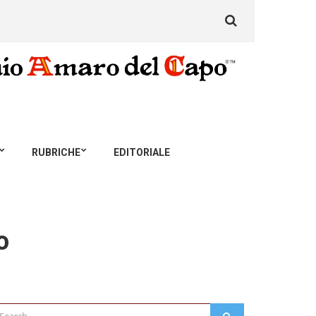
Search
for:
RUBRICHE
EDITORIALE
o
arch
SEARCH