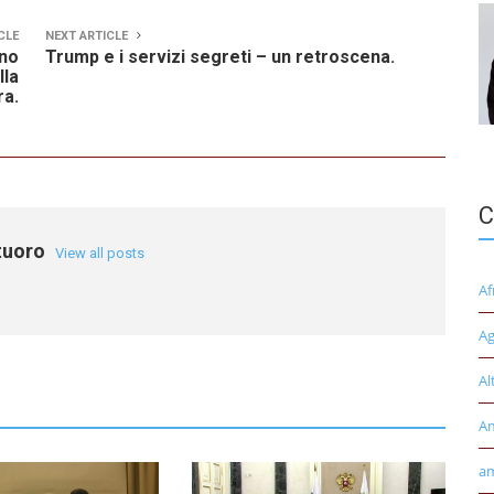
CLE
NEXT ARTICLE
eno
Trump e i servizi segreti – un retroscena.
lla
ra.
C
tuoro
View all posts
Af
Ag
Al
A
am