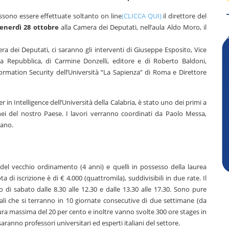
ossono essere effettuate soltanto on line
(CLICCA QUI)
il direttore del
enerdì 28 ottobre
alla Camera dei Deputati, nell’aula Aldo Moro, il
 dei Deputati, ci saranno gli interventi di Giuseppe Esposito, Vice
a Repubblica, di Carmine Donzelli, editore e di Roberto Baldoni,
formation Security dell’Università “La Sapienza” di Roma e Direttore
 in Intelligence dell’Università della Calabria, è stato uno dei primi a
tenei del nostro Paese. I lavori verranno coordinati da Paolo Messa,
cano.
el vecchio ordinamento (4 anni) e quelli in possesso della laurea
a di iscrizione è di € 4.000 (quattromila), suddivisibili in due rate. Il
no di sabato dalle 8.30 alle 12.30 e dalle 13.30 alle 17.30. Sono pure
toriali che si terranno in 10 giornate consecutive di due settimane (da
ura massima del 20 per cento e inoltre vanno svolte 300 ore stages in
ranno professori universitari ed esperti italiani del settore.