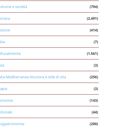
stume e società
(794)
onaca
(2.491)
otone
(414)
uba
(7)
lturalmente
(1.561)
asà
(3)
eta Mediterranea Nicotera è stile di vita
(256)
apia
(3)
conomia
(143)
itoriale
(44)
nogastronomia
(200)