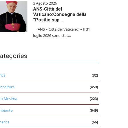
3 Agosto 2026
ANS-Città del
Vaticano:Consegna della
“Positio sup…
(ANS – Città del Vaticano) – Il 31
luglio 2026 sono stat…
ategories
rica
(32)
ricoltura
(459)
to Mesima
(223)
mbiente
(649)
erica
(66)