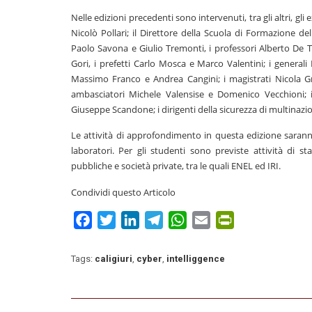
Nelle edizioni precedenti sono intervenuti, tra gli altri, gli 
Nicolò Pollari; il Direttore della Scuola di Formazione de
Paolo Savona e Giulio Tremonti, i professori Alberto De 
Gori, i prefetti Carlo Mosca e Marco Valentini; i generali 
Massimo Franco e Andrea Cangini; i magistrati Nicola Gr
ambasciatori Michele Valensise e Domenico Vecchioni; i 
Giuseppe Scandone; i dirigenti della sicurezza di multinazio
Le attività di approfondimento in questa edizione saranno
laboratori. Per gli studenti sono previste attività di st
pubbliche e società private, tra le quali ENEL ed IRI.
Condividi questo Articolo
Facebook
Twitter
LinkedIn
Telegram
WhatsApp
Email
PrintFriendly
Tags:
caligiuri
,
cyber
,
intelliggence