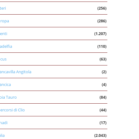
teri
(256)
uropa
(286)
enti
(1.207)
ladelfia
(110)
cus
(63)
ancavilla Angitola
(2)
ancica
(4)
oia Tauro
(84)
percorsi di Clio
(44)
nadi
(17)
alia
(2.043)