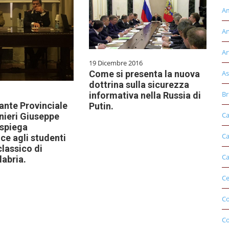
Am
An
Ar
19 Dicembre 2016
As
Come si presenta la nuova
dottrina sulla sicurezza
Br
informativa nella Russia di
ante Provinciale
Putin.
Ca
nieri Giuseppe
 spiega
Ca
nce agli studenti
classico di
Ca
abria.
Ce
Co
C