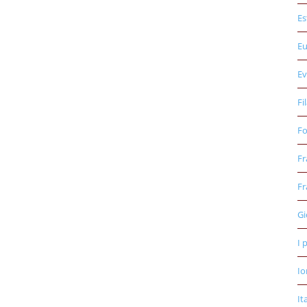
Es
E
Ev
Fi
Fo
Fr
Fr
Gi
I 
Io
It