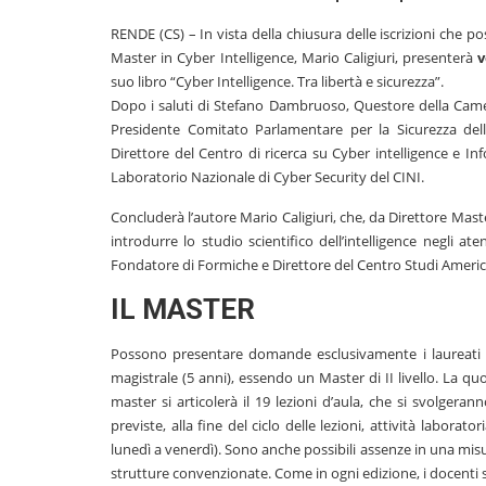
RENDE (CS) – In vista della chiusura delle iscrizioni che p
Master in Cyber Intelligence, Mario Caligiuri, presenterà
v
suo libro “Cyber Intelligence. Tra libertà e sicurezza”.
Dopo i saluti di Stefano Dambruoso, Questore della Camera
Presidente Comitato Parlamentare per la Sicurezza dell
Direttore del Centro di ricerca su Cyber intelligence e In
Laboratorio Nazionale di Cyber Security del CINI.
Concluderà l’autore Mario Caligiuri, che, da Direttore Master
introdurre lo studio scientifico dell’intelligence negli a
Fondatore di Formiche e Direttore del Centro Studi Ameri
IL MASTER
Possono presentare domande esclusivamente i laureati d
magistrale (5 anni), essendo un Master di II livello. La quot
master si articolerà il 19 lezioni d’aula, che si svolgeran
previste, alla fine del ciclo delle lezioni, attività labora
lunedì a venerdì). Sono anche possibili assenze in una mis
strutture convenzionate. Come in ogni edizione, i docenti sa