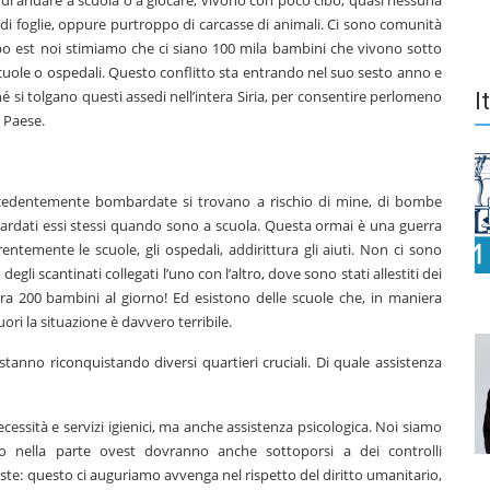
a di andare a scuola o a giocare; vivono con poco cibo, quasi nessuna
, di foglie, oppure purtroppo di carcasse di animali. Ci sono comunità
po est noi stimiamo che ci siano 100 mila bambini che vivono sotto
scuole o ospedali. Questo conflitto sta entrando nel suo sesto anno e
hé si tolgano questi assedi nell’intera Siria, per consentire perlomeno
I
l Paese.
recedentemente bombardate si trovano a rischio di mine, di bombe
ardati essi stessi quando sono a scuola. Questa ormai è una guerra
ntemente le scuole, gli ospedali, addirittura gli aiuti. Non ci sono
egli scantinati collegati l’uno con l’altro, dove sono stati allestiti dei
ura 200 bambini al giorno! Ed esistono delle scuole che, in maniera
ori la situazione è davvero terribile.
e stanno riconquistando diversi quartieri cruciali. Di quale assistenza
essità e servizi igienici, ma anche assistenza psicologica. Noi siamo
o nella parte ovest dovranno anche sottoporsi a dei controlli
ste: questo ci auguriamo avvenga nel rispetto del diritto umanitario,