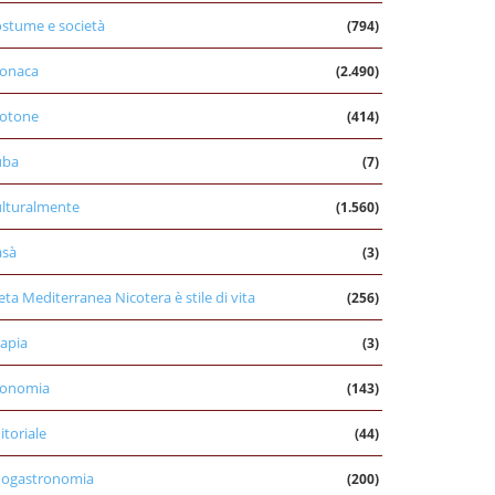
stume e società
(794)
onaca
(2.490)
otone
(414)
uba
(7)
lturalmente
(1.560)
asà
(3)
eta Mediterranea Nicotera è stile di vita
(256)
apia
(3)
conomia
(143)
itoriale
(44)
nogastronomia
(200)