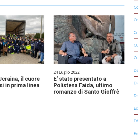
Co
Cr
Cr
C
Cu
D
24 Luglio 2022
Ucraina, il cuore
E’ stato presentato a
Di
si in prima linea
Polistena Faida, ultimo
romanzo di Santo Gioffrè
Dr
E
Ed
E