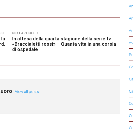
Am
An
Ar
CLE
NEXT ARTICLE
 la
In attesa della quarta stagione della serie tv
As
rd.
«Braccialetti rossi» – Quanta vita in una corsia
di ospedale
Br
Ca
Ca
tuoro
Ca
View all posts
Ce
Co
C