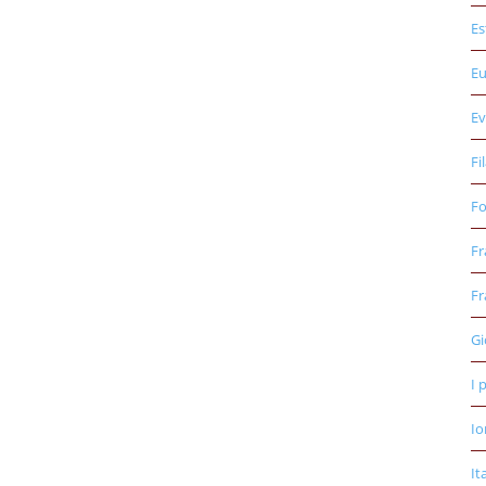
Es
E
Ev
Fi
Fo
Fr
Fr
Gi
I 
Io
It