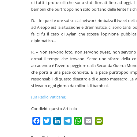
di tutti i protocolli che sono stati firmati fino ad oggi.
bambini che purtroppo non solo portano delle ferite fisic
D. – In queste ore sui social network rimbalza il tweet del
ad Aleppo est la situazione è drammatica, ci sono tanti b
fa ci fu il caso di Aylan che scosse l’opinione pubbli
diplomatico…
R. – Non servono foto, non servono tweet, non servono
ormai il tempo che trovano. Serve uno sforzo della co
accadendo è l’evento peggiore dalla Seconda Guerra Mondia
che porti a una pace concreta. E la pace purtroppo impl
responsabili di questo disastro e di questo massacro. La vo
si levano ogni giorno da milioni di bambini.
(Da Radio Vaticana)
Condividi questo Articolo
Facebook
Twitter
LinkedIn
Telegram
WhatsApp
Email
PrintFriendly