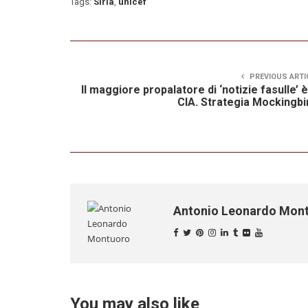
Tags:
Siria
,
unicef
PREVIOUS ARTI
Il maggiore propalatore di ‘notizie fasulle’ è
CIA. Strategia Mockingbi
Antonio Leonardo Mon
You may also like