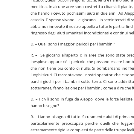
incubo. Questi piccoli vengono uccisi, feriti e hanno paur
medicina. In alcune aree sono costretti a cibarsi di piante
che hanno ricevuto pochissimi aiuti in due anni. Ad Alep
assedio. E spesso vivono – e giocano – in seminterrati di 
abbiamo rinnovato il nostro appello a tutte le parti affinc
l’ingresso degli aiuti umanitari incondizionati e continui ne
D. – Quali sono i maggiori pericoli per i bambini?
R. – Se giocano all’aperto o in aree che sono state p
inesplose oppure c’è il pericolo che possano essere bomb
che non tiene più conto di nulla. Si bombardano indiffere
luoghi sicuri. Ci raccontavano i nostri operatori che ci sono d
parchi giochi per i bambini sotto terra. Ci sono addiritt
sotterranea, fanno lezione per i bambini, come a dire che fu
D. – I civili sono in fuga da Aleppo, dove le forze lealist
hanno bisogno?
R. – Hanno bisogno di tutto. Sicuramente aiuti di prima nec
particolarmente preoccupati perché quelli che fuggon
estremamente rigidi e complessi da parte delle truppe leali