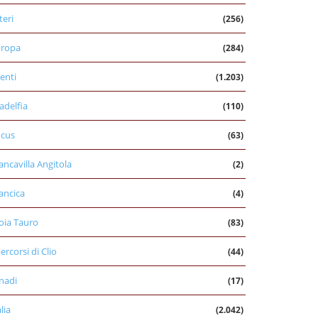
teri
(256)
uropa
(284)
enti
(1.203)
ladelfia
(110)
cus
(63)
ancavilla Angitola
(2)
ancica
(4)
oia Tauro
(83)
percorsi di Clio
(44)
nadi
(17)
alia
(2.042)