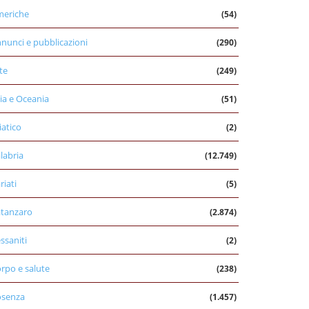
eriche
(54)
nunci e pubblicazioni
(290)
te
(249)
ia e Oceania
(51)
iatico
(2)
labria
(12.749)
riati
(5)
tanzaro
(2.874)
ssaniti
(2)
rpo e salute
(238)
osenza
(1.457)