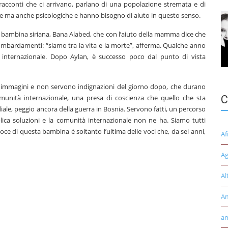
 I racconti che ci arrivano, parlano di una popolazione stremata e di
he ma anche psicologiche e hanno bisogno di aiuto in questo senso.
la bambina siriana, Bana Alabed, che con l’aiuto della mamma dice che
ombardamenti: “siamo tra la vita e la morte”, afferma. Qualche anno
ca internazionale. Dopo Aylan, è successo poco dal punto di vista
 immagini e non servono indignazioni del giorno dopo, che durano
munità internazionale, una presa di coscienza che quello che sta
C
le, peggio ancora della guerra in Bosnia. Servono fatti, un percorso
ica soluzioni e la comunità internazionale non ne ha. Siamo tutti
ce di questa bambina è soltanto l’ultima delle voci che, da sei anni,
Af
Ag
Al
A
am