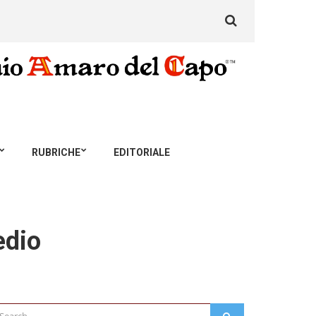
Search
for:
RUBRICHE
EDITORIALE
edio
arch
SEARCH