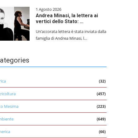
1 Agosto 2026
Andrea Minasi, la lettera ai
vertici dello Stato: …
Un’accorata lettera è stata inviata dalla
famiglia di Andrea Minasi, l…
ategories
rica
(32)
ricoltura
(457)
to Mesima
(223)
mbiente
(649)
erica
(66)