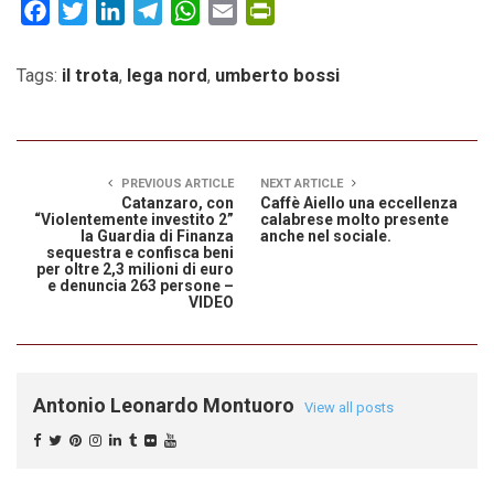
Facebook
Twitter
LinkedIn
Telegram
WhatsApp
Email
PrintFriendly
Tags:
il trota
,
lega nord
,
umberto bossi
PREVIOUS ARTICLE
NEXT ARTICLE
Catanzaro, con
Caffè Aiello una eccellenza
“Violentemente investito 2”
calabrese molto presente
la Guardia di Finanza
anche nel sociale.
sequestra e confisca beni
per oltre 2,3 milioni di euro
e denuncia 263 persone –
VIDEO
Antonio Leonardo Montuoro
View all posts