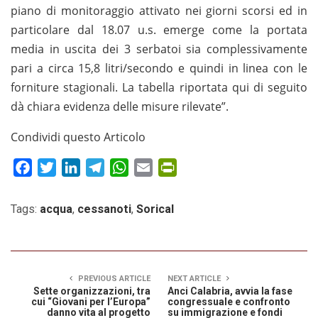
piano di monitoraggio attivato nei giorni scorsi ed in
particolare dal 18.07 u.s. emerge come la portata
media in uscita dei 3 serbatoi sia complessivamente
pari a circa 15,8 litri/secondo e quindi in linea con le
forniture stagionali. La tabella riportata qui di seguito
dà chiara evidenza delle misure rilevate”.
Condividi questo Articolo
Facebook
Twitter
LinkedIn
Telegram
WhatsApp
Email
PrintFriendly
Tags:
acqua
,
cessanoti
,
Sorical
PREVIOUS ARTICLE
NEXT ARTICLE
Sette organizzazioni, tra
Anci Calabria, avvia la fase
cui “Giovani per l’Europa”
congressuale e confronto
danno vita al progetto
su immigrazione e fondi