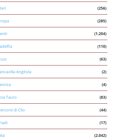
teri
(256)
uropa
(285)
enti
(1.204)
ladelfia
(110)
cus
(63)
ancavilla Angitola
(2)
ancica
(4)
oia Tauro
(83)
percorsi di Clio
(44)
nadi
(17)
alia
(2.042)