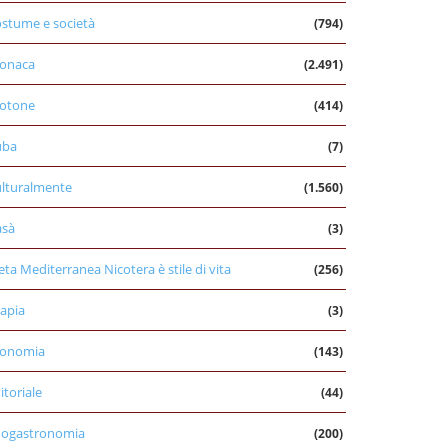
stume e società
(794)
onaca
(2.491)
otone
(414)
uba
(7)
lturalmente
(1.560)
asà
(3)
eta Mediterranea Nicotera è stile di vita
(256)
apia
(3)
conomia
(143)
itoriale
(44)
nogastronomia
(200)