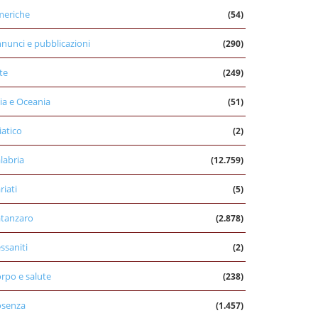
eriche
(54)
nunci e pubblicazioni
(290)
te
(249)
ia e Oceania
(51)
iatico
(2)
labria
(12.759)
riati
(5)
tanzaro
(2.878)
ssaniti
(2)
rpo e salute
(238)
osenza
(1.457)