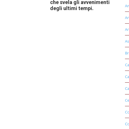
che svela gli avvenimenti
Am
degli ultimi tempi.
An
Ar
As
Br
Ca
Ca
Ca
Ce
Co
C