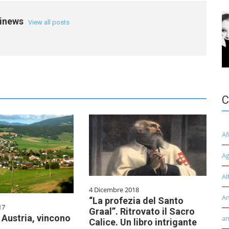
einews
View all posts
C
Af
Ag
Al
4 Dicembre 2018
A
“La profezia del Santo
17
Graal”. Ritrovato il Sacro
n Austria, vincono
am
Calice. Un libro intrigante