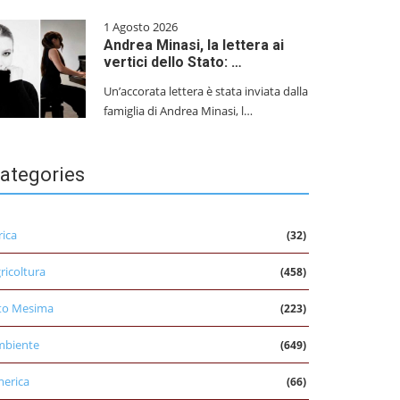
1 Agosto 2026
Andrea Minasi, la lettera ai
vertici dello Stato: …
Un’accorata lettera è stata inviata dalla
famiglia di Andrea Minasi, l…
ategories
rica
(32)
ricoltura
(458)
to Mesima
(223)
mbiente
(649)
erica
(66)