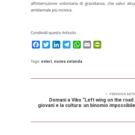
all’interruzione volontaria di gravidanza, che salvo al
ambientale più incisiva.
Condividi questo Articolo
Facebook
Twitter
LinkedIn
Telegram
WhatsApp
Email
PrintFriendly
Tags:
esteri
,
nuova zelanda
PREVIOUS ARTI
Domani a Vibo “Left wing on the road 
giovani e la cultura: un binomio impossibil