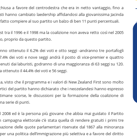
chiusa a favore del centrodestra che era in netto vantaggio, fino a
sti hanno cambiato laedership affidandosi alla giovanissima Jacinda
 fatto compiere al suo partito un balzo di ben 11 punti percentuali.
 tra il 1996 e il 1998 ma la coalizione non aveva retto così nel 2005
no, proprio da questo partito.
hanno ottenuto il 6.2% dei voti e otto seggi -andranno tre portafogli
.4% dei voti e nove seggi andrà il posto di vice-premier e quattro
tenuti dai laburisti, godranno di una maggioranza di 63 seggi su 120.
 ottenuto il 44.4% dei voti e 56 seggi.
a, visto che il programma e i valori di New Zealand First sono molto
 vertici del partito hanno dichiarato che i neozelandesi hanno espresso
mane scorse, le discussioni per la formazione della coalizione di
a serie di punti.
l 2008 ed è la persona più giovane che abbia mai guidato il Partito
n campagna elettorale c’è stata quella di rendere gratuiti i primi tre
minazione delle quote parlamentari riservate dal 1867 alla minoranza
er una politica dell’immigrazione più selettiva e a favore del diritto