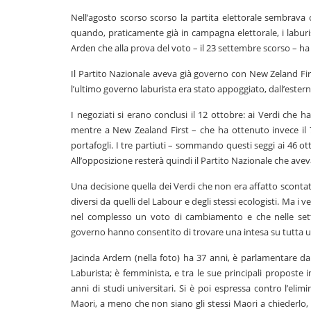
Nell’agosto scorso scorso la partita elettorale sembrava 
quando, praticamente già in campagna elettorale, i laburi
Arden che alla prova del voto – il 23 settembre scorso – ha
Il Partito Nazionale aveva già governo con New Zeland First
l’ultimo governo laburista era stato appoggiato, dall’ester
I negoziati si erano conclusi il 12 ottobre: ai Verdi che 
mentre a New Zealand First – che ha ottenuto invece il 7
portafogli. I tre partiuti – sommando questi seggi ai 46 ot
All’opposizione resterà quindi il Partito Nazionale che aveva
Una decisione quella dei Verdi che non era affatto scontat
diversi da quelli del Labour e degli stessi ecologisti. Ma i
nel complesso un voto di cambiamento e che nelle setti
governo hanno consentito di trovare una intesa su tutta un
Jacinda Ardern (nella foto) ha 37 anni, è parlamentare da
Laburista; è femminista, e tra le sue principali proposte i
anni di studi universitari. Si è poi espressa contro l’eli
Maori, a meno che non siano gli stessi Maori a chiederlo, p