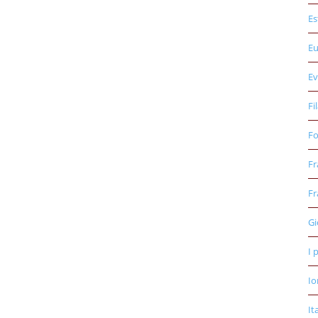
Es
E
Ev
Fi
Fo
Fr
Fr
Gi
I 
Io
It