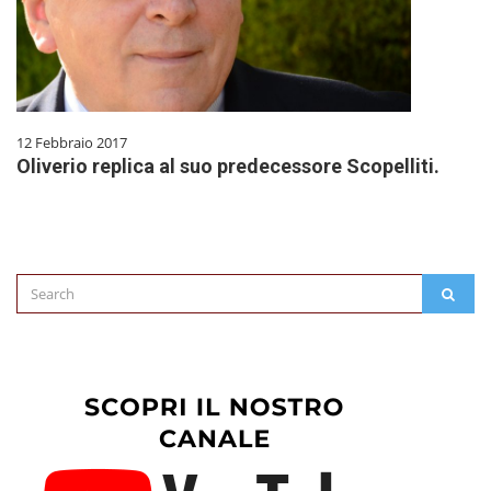
12 Febbraio 2017
Oliverio replica al suo predecessore Scopelliti.
Search
SEAR
for: