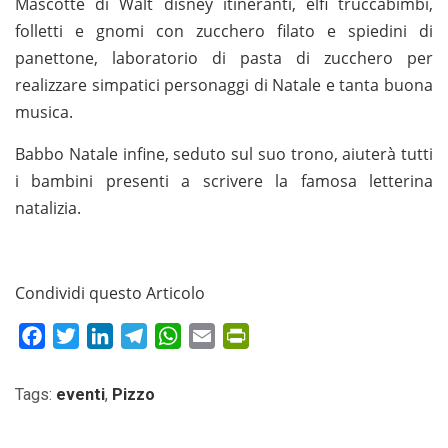
Mascotte di Walt disney itineranti, elfi truccabimbi,
folletti e gnomi con zucchero filato e spiedini di
panettone, laboratorio di pasta di zucchero per
realizzare simpatici personaggi di Natale e tanta buona
musica.
Babbo Natale infine, seduto sul suo trono, aiuterà tutti
i bambini presenti a scrivere la famosa letterina
natalizia.
Condividi questo Articolo
Facebook
Twitter
LinkedIn
Telegram
WhatsApp
Email
PrintFriendly
Tags:
eventi
,
Pizzo