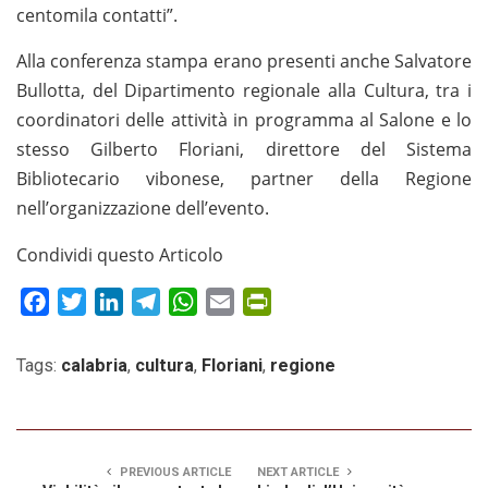
centomila contatti”.
Alla conferenza stampa erano presenti anche Salvatore
Bullotta, del Dipartimento regionale alla Cultura, tra i
coordinatori delle attività in programma al Salone e lo
stesso Gilberto Floriani, direttore del Sistema
Bibliotecario vibonese, partner della Regione
nell’organizzazione dell’evento.
Condividi questo Articolo
Facebook
Twitter
LinkedIn
Telegram
WhatsApp
Email
PrintFriendly
Tags:
calabria
,
cultura
,
Floriani
,
regione
PREVIOUS ARTICLE
NEXT ARTICLE