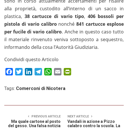
sono in corso attualmente accertamenti per risalire
alla proprietà, custodito all’interno di un sacco in
plastica,
38 cartucce di vario tipo
,
406 bossoli per
pistola di vario calibro
nonché
841 cartucce esplose
per fucile di vario calibro
. Anche in questo caso tutto
il materiale rinvenuto veniva sottoposto a sequestro,
informando della cosa l’Autorità Giudiziaria.
Condividi questo Articolo
Facebook
Twitter
LinkedIn
Telegram
WhatsApp
Email
PrintFriendly
Tags:
Comerconi di Nicotera
PREVIOUS ARTICLE
NEXT ARTICLE
Ma quale cartone al posto
Vandali in azione a Pizzo
del gesso. Una falsa notizia
calabro contro la scuola. La