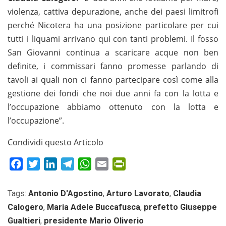
violenza, cattiva depurazione, anche dei paesi limitrofi
perché Nicotera ha una posizione particolare per cui
tutti i liquami arrivano qui con tanti problemi. Il fosso
San Giovanni continua a scaricare acque non ben
definite, i commissari fanno promesse parlando di
tavoli ai quali non ci fanno partecipare così come alla
gestione dei fondi che noi due anni fa con la lotta e
l’occupazione abbiamo ottenuto con la lotta e
l’occupazione”.
Condividi questo Articolo
Facebook
Twitter
LinkedIn
Telegram
WhatsApp
Email
PrintFriendly
Tags:
Antonio D'Agostino
,
Arturo Lavorato
,
Claudia
Calogero
,
Maria Adele Buccafusca
,
prefetto Giuseppe
Gualtieri
,
presidente Mario Oliverio