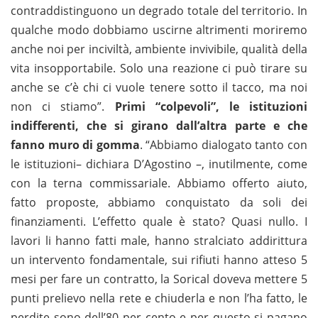
contraddistinguono un degrado totale del territorio. In
qualche modo dobbiamo uscirne altrimenti moriremo
anche noi per inciviltà, ambiente invivibile, qualità della
vita insopportabile. Solo una reazione ci può tirare su
anche se c’è chi ci vuole tenere sotto il tacco, ma noi
non ci stiamo”.
Primi “colpevoli”, le istituzioni
indifferenti, che si girano dall’altra parte e che
fanno muro di gomma
. “Abbiamo dialogato tanto con
le istituzioni– dichiara D’Agostino –, inutilmente, come
con la terna commissariale. Abbiamo offerto aiuto,
fatto proposte, abbiamo conquistato da soli dei
finanziamenti. L’effetto quale è stato? Quasi nullo. I
lavori li hanno fatti male, hanno stralciato addirittura
un intervento fondamentale, sui rifiuti hanno atteso 5
mesi per fare un contratto, la Sorical doveva mettere 5
punti prelievo nella rete e chiuderla e non l’ha fatto, le
perdite sono dell’80 per cento e per questo si pagano