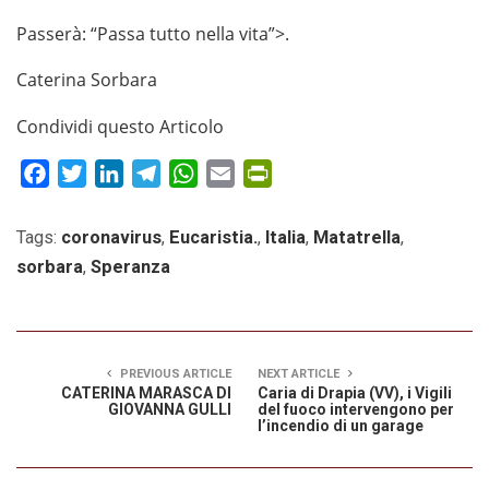
Passerà: “Passa tutto nella vita”>.
Caterina Sorbara
Condividi questo Articolo
Facebook
Twitter
LinkedIn
Telegram
WhatsApp
Email
PrintFriendly
Tags:
coronavirus
,
Eucaristia.
,
Italia
,
Matatrella
,
sorbara
,
Speranza
PREVIOUS ARTICLE
NEXT ARTICLE
CATERINA MARASCA DI
Caria di Drapia (VV), i Vigili
GIOVANNA GULLI
del fuoco intervengono per
l’incendio di un garage