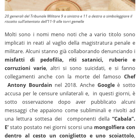
20 generali del Tribunale Militare 9 a sinistra e 11 a destra a simboleggiare il
riscatto sull’attentato dell’11-9 alle torri gemelle
Molti sono i nomi meno noti che a vario titolo sono
implicati in reati al vaglio della magistratura penale e
militare. Alcuni stanno già collaborando denunciando i
misfatti di pedofilia, riti satanici, ruberie e
corruzioni varie
, altri si sono suicidati, e si fanno
collegamenti anche con la morte del famoso
Chef
Antony Bourdain
nel 2018. Anche
Google
è sotto
accusa per le censure unilaterali e, in questi giorni, è
sotto osservazione dopo aver pubblicato alcuni
messaggi che appaiono come subliminali e rivolti ad
una lettura sottesa dei componenti della
“Cabala”.
E’
stato postato nei giorni scorsi una
mongolfiera con
dentro al cesto un coniglietto e uno scoiattolo
,