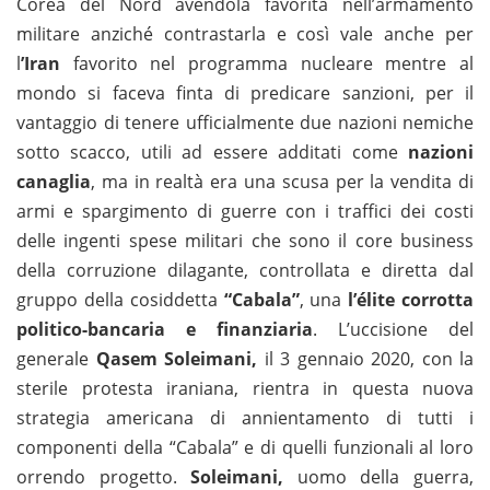
Corea del Nord avendola favorita nell’armamento
militare anziché contrastarla e così vale anche per
l
’Iran
favorito nel programma nucleare mentre al
mondo si faceva finta di predicare sanzioni, per il
vantaggio di tenere ufficialmente due nazioni nemiche
sotto scacco, utili ad essere additati come
nazioni
canaglia
, ma in realtà era una scusa per la vendita di
armi e spargimento di guerre con i traffici dei costi
delle ingenti spese militari che sono il core business
della corruzione dilagante, controllata e diretta dal
gruppo della cosiddetta
“Cabala”
, una
l’élite corrotta
politico-bancaria e finanziaria
. L’uccisione del
generale
Qasem Soleimani,
il 3 gennaio 2020, con la
sterile protesta iraniana, rientra in questa nuova
strategia americana di annientamento di tutti i
componenti della “Cabala” e di quelli funzionali al loro
orrendo progetto.
Soleimani,
uomo della guerra,