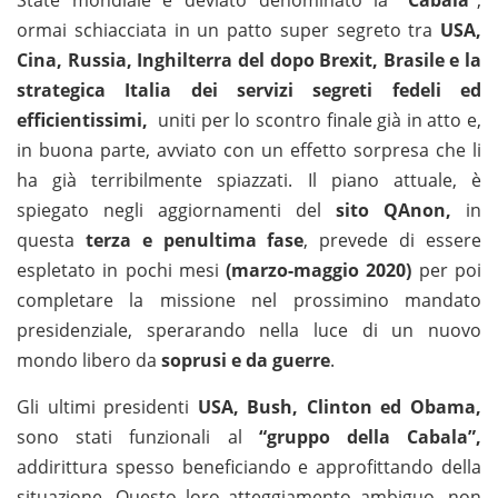
State mondiale e deviato denominato la
“Cabala”
,
ormai schiacciata in un patto super segreto tra
USA,
Cina, Russia, Inghilterra del dopo Brexit, Brasile e la
strategica Italia dei servizi segreti fedeli ed
efficientissimi,
uniti per lo scontro finale già in atto e,
in buona parte, avviato con un effetto sorpresa che li
ha già terribilmente spiazzati. Il piano attuale, è
spiegato negli aggiornamenti del
sito QAnon,
in
questa
terza e penultima fase
, prevede di essere
espletato in pochi mesi
(marzo-maggio 2020)
per poi
completare la missione nel prossimino mandato
presidenziale, sperarando nella luce di un nuovo
mondo libero da
soprusi e da guerre
.
Gli ultimi presidenti
USA, Bush, Clinton ed Obama,
sono stati funzionali al
“gruppo della Cabala”,
addirittura spesso beneficiando e approfittando della
situazione. Questo loro atteggiamento ambiguo, non