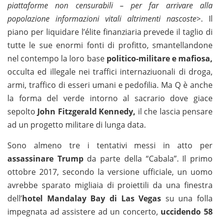
piattaforme non censurabili – per far arrivare alla
popolazione informazioni vitali altrimenti nascoste>
. Il
piano per liquidare l’élite finanziaria prevede il taglio di
tutte le sue enormi fonti di profitto, smantellandone
nel contempo la loro base
politico-militare e mafiosa,
occulta ed illegale nei traffici internaziuonali di droga,
armi, traffico di esseri umani e pedofilia. Ma Q è anche
la forma del verde intorno al sacrario dove giace
sepolto
John Fitzgerald Kennedy,
il che lascia pensare
ad un progetto militare di lunga data.
Sono almeno tre i tentativi messi in atto per
assassinare Trump
da parte della “Cabala”. Il primo
ottobre 2017, secondo la versione ufficiale, un uomo
avrebbe sparato migliaia di proiettili da una finestra
dell’
hotel Mandalay Bay di Las Vegas
su una folla
impegnata ad assistere ad un concerto,
uccidendo 58