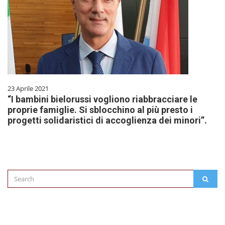
23 Aprile 2021
“I bambini bielorussi vogliono riabbracciare le
proprie famiglie. Si sblocchino al più presto i
progetti solidaristici di accoglienza dei minori”.
Search
SEAR
for: