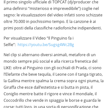
Il primo singolo ufficiale di TOPCAT (dj/producer che
ama definirsi “misterioso e imprevedibile”) coglie nel
segno: le visualizzazioni del video infatti sono schizzate
oltre 70.000 in pochissimo tempo. E la canzone è ai
primi posti della classifiche radiofoniche indipendenti.
Per visualizzare il Video “Il Pinguino fa i
Selfie”:
https://youtu.be/Sugsg4Wc2Bg
Nel clip si alternano diversi animali, metafore di un
mondo sempre più social e alla ricerca frenetica del
LIKE: oltre al Pinguino con gli occhiali di Prada, ci sono
l’Elefante che beve tequila, il Leone con il tanga tigrato,
la Gallina mentre spalma la crema sopra ogni piuma, la
Giraffa che esce dall’estetista e si butta in pista, il
Coniglio mentre batte il rigore e vince il mondiale, il
Coccodrillo che vende in spiaggia le borse e guarda le
corse: tutti loro, in una sorta di personificazione che