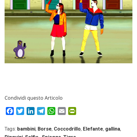
Condividi questo Articolo
Facebook
Twitter
LinkedIn
Telegram
WhatsApp
Email
PrintFriendly
Tags:
bambini
,
Borse
,
Coccodrillo
,
Elefante
,
gallina
,