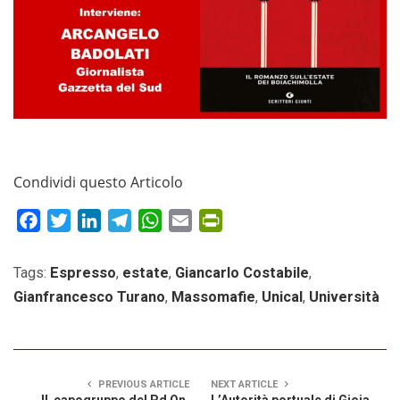
Condividi questo Articolo
Facebook
Twitter
LinkedIn
Telegram
WhatsApp
Email
PrintFriendly
Tags:
Espresso
,
estate
,
Giancarlo Costabile
,
Gianfrancesco Turano
,
Massomafie
,
Unical
,
Università
PREVIOUS ARTICLE
NEXT ARTICLE
Il capogruppo del Pd On.
L’Autorità portuale di Gioia