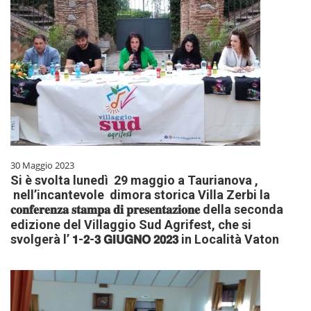
30 Maggio 2023
Si è svolta lunedì 29 maggio a Taurianova ,
nell’incantevole dimora storica Villa Zerbi la
𝐜𝐨𝐧𝐟𝐞𝐫𝐞𝐧𝐳𝐚 𝐬𝐭𝐚𝐦𝐩𝐚 𝐝𝐢 𝐩𝐫𝐞𝐬𝐞𝐧𝐭𝐚𝐳𝐢𝐨𝐧𝐞 della seconda
edizione del Villaggio Sud Agrifest, che si
svolgerà l’ 𝟭-𝟮-𝟯 𝗚𝗜𝗨𝗚𝗡𝗢 𝟮𝟬𝟮𝟯 in Località Vaton