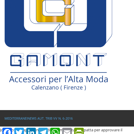
MEDITERRANEINEWS AUT. TRIB VV N. 6-2016
Joppolo: la maggioranza si divide, ma resta compatta per approvare il
Facebook
Twitter
LinkedIn
Telegram
WhatsApp
Email
PrintFriendly