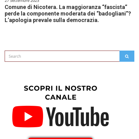
27 Settembre 2023
Comune di Nicotera. La maggioranza “fascista”
perde la componente moderata dei “badogliani”?
L’apologia prevale sulla democrazia.
Search
SEAR
for: