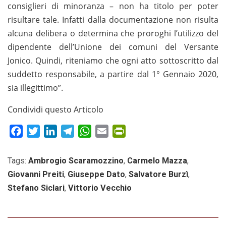
consiglieri di minoranza – non ha titolo per poter
risultare tale. Infatti dalla documentazione non risulta
alcuna delibera o determina che proroghi l’utilizzo del
dipendente dell’Unione dei comuni del Versante
Jonico. Quindi, riteniamo che ogni atto sottoscritto dal
suddetto responsabile, a partire dal 1° Gennaio 2020,
sia illegittimo”.
Condividi questo Articolo
Facebook
Twitter
LinkedIn
Telegram
WhatsApp
Email
PrintFriendly
Tags:
Ambrogio Scaramozzino
,
Carmelo Mazza
,
Giovanni Preiti
,
Giuseppe Dato
,
Salvatore Burzì
,
Stefano Siclari
,
Vittorio Vecchio