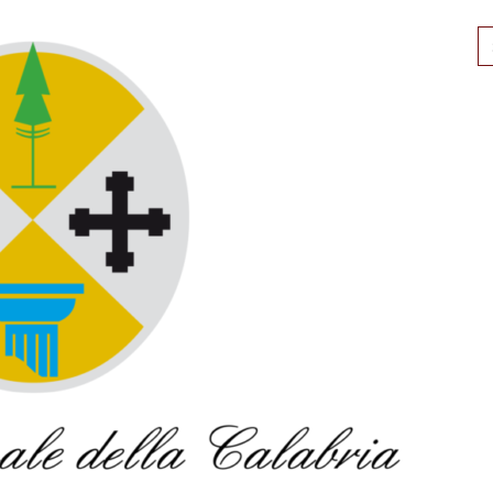
Se
for