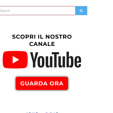
arch
SEARCH
: