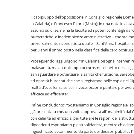
I capigruppo dell’opposizione in Consiglio regionale Domen
in Calabria) e Francesco Pitaro (Misto); in una nota inviata
assuma su di sé, ne ha la facoltà ed i poteri conferitigli d
burocratiche e inadempienze amministrative – che sta mett
universalmente riconosciuta qual è il Sant’Anna hospital, c
per 3 anni il primo posto nella classifica delle cardiochirurg
Proseguendo aggiungono: “In Calabria bisogna intervenire co
malasanità, ma al contempo occorre, nel rispetto della legali
salvaguardare e potenziare la sanità che funziona. Sarebbe un
ed opacità burocratiche che si registrano nelle Asp e nel Di
realtà d’eccellenza su cui, invece, occorre puntare per aver
efficace ed efficiente”.
Infine concludono:” “Sosteniamo in Consiglio regionale, spe
già presentata che, una volta approvata all’unanimità dal C
con celerità ed efficacia, per tutelare le ragioni della strut
dipendenti esprimiamo piena solidarietà, mentre chiediamo,
ingiustificato accanimento da parte dei decisori pubblici, l