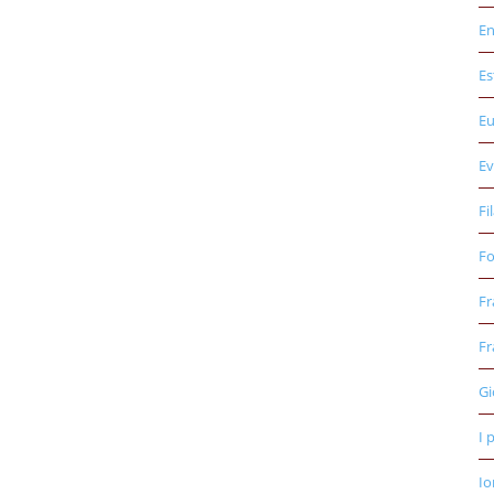
E
Es
E
Ev
Fi
Fo
Fr
Fr
Gi
I 
Io