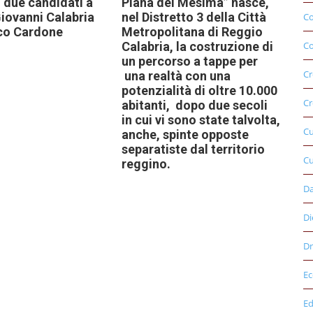
 due candidati a
Piana del Mesima” nasce,
iovanni Calabria
nel Distretto 3 della Città
C
co Cardone
Metropolitana di Reggio
Co
Calabria, la costruzione di
un percorso a tappe per
Cr
una realtà con una
potenzialità di oltre 10.000
Cr
abitanti, dopo due secoli
in cui vi sono state talvolta,
C
anche, spinte opposte
separatiste dal territorio
Cu
reggino.
D
Di
Dr
E
Ed