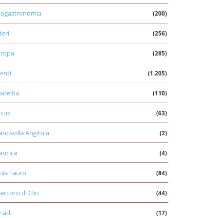
nogastronomia
(200)
teri
(256)
uropa
(285)
enti
(1.205)
ladelfia
(110)
cus
(63)
ancavilla Angitola
(2)
ancica
(4)
oia Tauro
(84)
percorsi di Clio
(44)
nadi
(17)