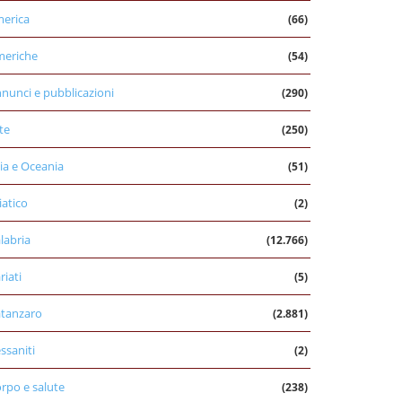
erica
(66)
eriche
(54)
nunci e pubblicazioni
(290)
te
(250)
ia e Oceania
(51)
iatico
(2)
labria
(12.766)
riati
(5)
tanzaro
(2.881)
ssaniti
(2)
rpo e salute
(238)