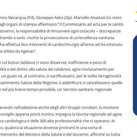
ico Bevacqua (Pd), Giuseppe Aieta (Dp), Marcello Anastasi (Io resto
 agli organi di stampa affermano:”Il Commissario ad acta per la sanità
al Governo, la responsabilità di rimuovere ogni ostacolo – discrepanze
endo a serio rischio la prosecuzione di un’eccellenza sanitaria
he effettua 9oo interventi di cardiochirurgia all’anno ed ha ottenuto
ie stilata da Agenas”.
l bisturi laddove ci sono disservizi, inefficienze e pezzi di
tà e del diritto alla salute dei calabresi, agire risolutamente per
 guaio se, al contrario, si sacrificassero, per le solite farraginosità
partimento Salute della Regione, e addirittura si cancellassero quelle
e nel più breve tempo possibile, un Servizio sanitario regionale
rando nell’adesione anche degli altri Gruppi consiliari, la mozione
onsiglio appena potrà riunirsi, impegna la Giunta regionale ad agire,
tura cardiologica e delle 300 alte professionalità che vi operano. Ai
 qualora la situazione dovesse protrarsi in una sorta di
’intervento del Ministro della Salute e del Governo, affinché su tutta