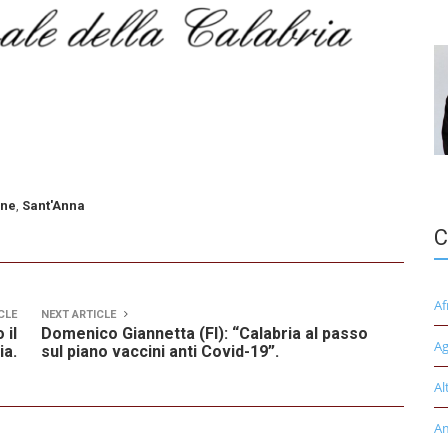
one
,
Sant'Anna
C
Af
CLE
NEXT ARTICLE
 il
Domenico Giannetta (FI): “Calabria al passo
Ag
ia.
sul piano vaccini anti Covid-19”.
Al
A