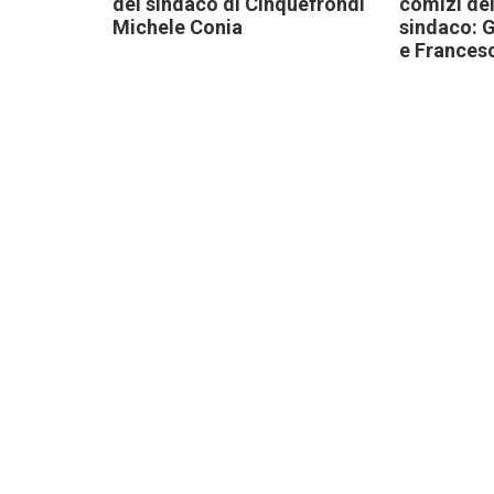
del sindaco di Cinquefrondi
comizi dei
Michele Conia
sindaco: G
e Frances