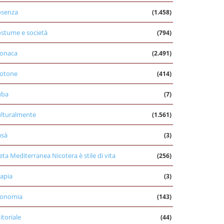
osenza
(1.458)
stume e società
(794)
onaca
(2.491)
otone
(414)
uba
(7)
lturalmente
(1.561)
asà
(3)
eta Mediterranea Nicotera è stile di vita
(256)
apia
(3)
conomia
(143)
itoriale
(44)