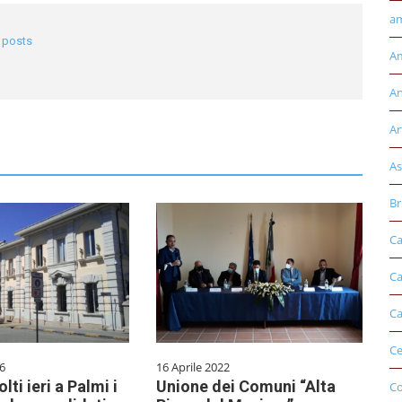
am
l posts
Am
An
Ar
As
Br
Ca
Ca
Ca
Ce
6
16 Aprile 2022
lti ieri a Palmi i
Unione dei Comuni “Alta
Co