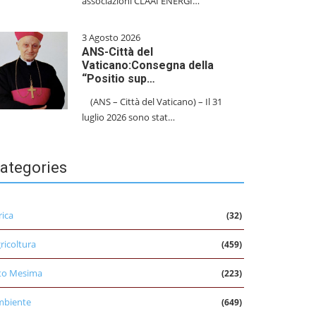
associazioni CLAAI ENERGI…
3 Agosto 2026
ANS-Città del
Vaticano:Consegna della
“Positio sup…
(ANS – Città del Vaticano) – Il 31
luglio 2026 sono stat…
ategories
rica
(32)
ricoltura
(459)
to Mesima
(223)
mbiente
(649)