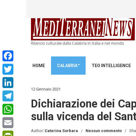
Rilancio culturale dalla Calabria in Italia e nel mondo
HOME
CALABRIA
TEO INTELLIGENCE
Facebook
Twitter
12 Gennaio 2021
LinkedIn
Dichiarazione dei Cap
Telegram
sulla vicenda del San
WhatsApp
Author:
Caterina Sorbara
Nessun commento
Sha
Email