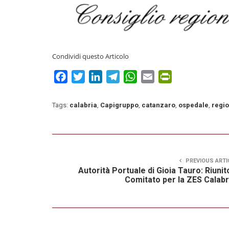
Condividi questo Articolo
Facebook
Twitter
LinkedIn
Telegram
WhatsApp
Email
PrintFriendly
Tags:
calabria
,
Capigruppo
,
catanzaro
,
ospedale
,
regi
PREVIOUS ARTI
Autorità Portuale di Gioia Tauro: Riunito
Comitato per la ZES Calabr