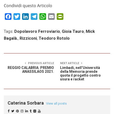
Condividi questo Articolo
Facebook
Twitter
LinkedIn
Telegram
WhatsApp
Email
PrintFriendly
Tags:
Dopolavoro Ferroviario
,
Gioia Tauro
,
Mick
Bagalà.
,
Rizziconi
,
Teodoro Rotolo
PREVIOUS ARTICLE
NEXT ARTICLE
REGGIO CALABRIA: PREMIO
Limbadi, nell’Università
ANASSILAOS 2021.
della Memoria prende
quota il progetto contro
usura e racket
Caterina Sorbara
View all posts