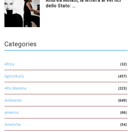
Andrea Minasi, la lettera ai vertici
dello Stato: …
Categories
Africa
(32)
Agricoltura
(457)
Alto Mesima
(223)
Ambiente
(649)
america
(66)
Americhe
(54)