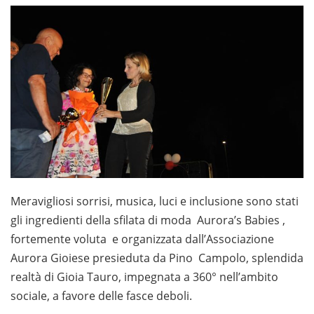
Meravigliosi sorrisi, musica, luci e inclusione sono stati
gli ingredienti della sfilata di moda Aurora’s Babies ,
fortemente voluta e organizzata dall’Associazione
Aurora Gioiese presieduta da Pino Campolo, splendida
realtà di Gioia Tauro, impegnata a 360° nell’ambito
sociale, a favore delle fasce deboli.