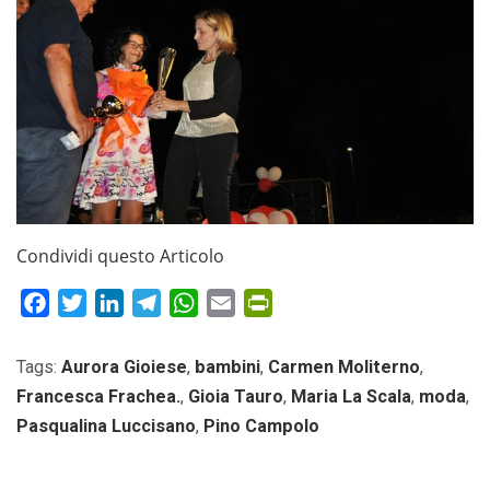
Condividi questo Articolo
Facebook
Twitter
LinkedIn
Telegram
WhatsApp
Email
PrintFriendly
Tags:
Aurora Gioiese
,
bambini
,
Carmen Moliterno
,
Francesca Frachea.
,
Gioia Tauro
,
Maria La Scala
,
moda
,
Pasqualina Luccisano
,
Pino Campolo