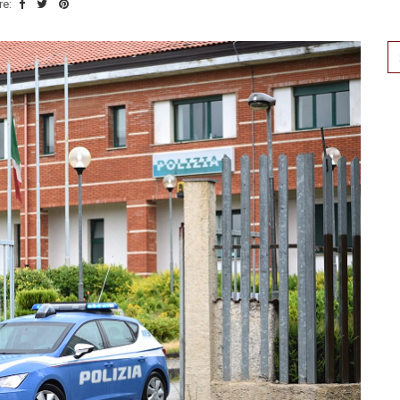
re:
Se
for