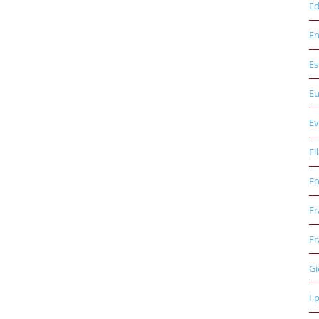
Ed
E
Es
E
Ev
Fi
Fo
Fr
Fr
Gi
I 