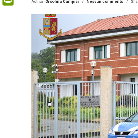
Author:
Orsolina Campisi
Nessun commento
Sha
PrintFriendly