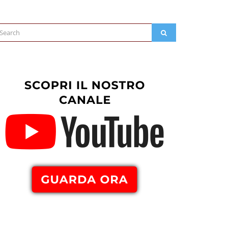
arch
SEARCH
: