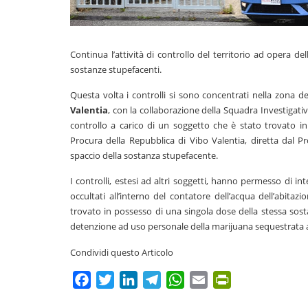
Continua l’attività di controllo del territorio ad opera de
sostanze stupefacenti.
Questa volta i controlli si sono concentrati nella zona d
Valentia
, con la collaborazione della Squadra Investigati
controllo a carico di un soggetto che è stato trovato i
Procura della Repubblica di Vibo Valentia, diretta dal 
spaccio della sostanza stupefacente.
I controlli, estesi ad altri soggetti, hanno permesso di 
occultati all’interno del contatore dell’acqua dell’abita
trovato in possesso di una singola dose della stessa sostan
detenzione ad uso personale della marijuana sequestrata ai s
Condividi questo Articolo
Facebook
Twitter
LinkedIn
Telegram
WhatsApp
Email
PrintFriendly