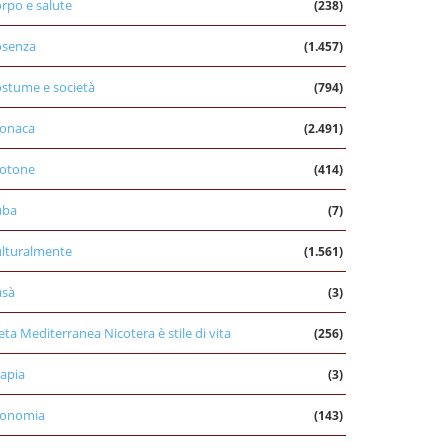
rpo e salute
(238)
osenza
(1.457)
stume e società
(794)
onaca
(2.491)
otone
(414)
uba
(7)
lturalmente
(1.561)
asà
(3)
eta Mediterranea Nicotera è stile di vita
(256)
apia
(3)
conomia
(143)