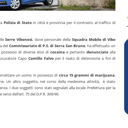
lla
Polizia di Stato
in città e provincia per il contrasto al traffico di
elle
Serre Vibonesi
, dove personale della
Squadra Mobile di Vibo
va del
Commissariato di P.S. di Serra San Bruno
, ha effettuato un
n possesso di diverse dosi di
cocaina
e pertanto
denunciato
alla
Procuratore Capo
Camillo Falvo
per il reato di detenzione a fini di
intercettare un uomo in possesso di
circa 15 grammi di marijuana
,
zione. Un altro soggetto, nel corso della medesima attività, è stato
za. I due soggetti sono stati segnalati alla locale Prefettura per la
ensi dell’art. 75 del D.P.R. 309/90.