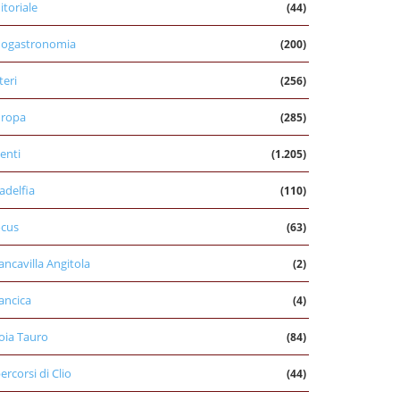
itoriale
(44)
nogastronomia
(200)
teri
(256)
uropa
(285)
enti
(1.205)
ladelfia
(110)
cus
(63)
ancavilla Angitola
(2)
ancica
(4)
oia Tauro
(84)
percorsi di Clio
(44)