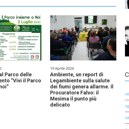
2
19 Aprile 2024
C
al Parco delle
Ambiente, un report di
ento “Vivi il Parco
Legambiente sulla salute
noi”
dei fiumi genera allarme. Il
Procuratore Falvo: il
Af
Mesima il punto più
delicato
Ag
Al