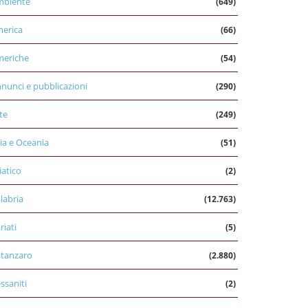
mbiente
(649)
erica
(66)
eriche
(54)
nunci e pubblicazioni
(290)
te
(249)
ia e Oceania
(51)
iatico
(2)
labria
(12.763)
riati
(5)
tanzaro
(2.880)
ssaniti
(2)