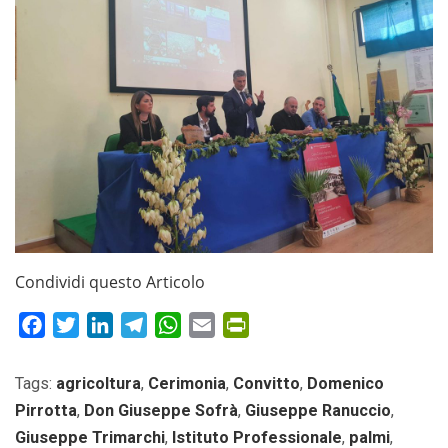
Condividi questo Articolo
Facebook
Twitter
LinkedIn
Telegram
WhatsApp
Email
PrintFriendly
Tags:
agricoltura
,
Cerimonia
,
Convitto
,
Domenico
Pirrotta
,
Don Giuseppe Sofrà
,
Giuseppe Ranuccio
,
Giuseppe Trimarchi
,
Istituto Professionale
,
palmi
,