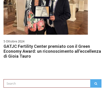
5 Ottobre 2024
GATJC Fertility Center premiato con il Green
Economy Award: un riconoscimento all’eccellenza
di Gioia Tauro
Search
SEAR
for: