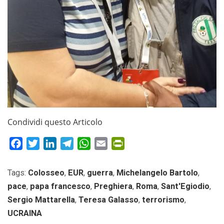
Condividi questo Articolo
Facebook
Twitter
LinkedIn
Telegram
WhatsApp
Email
PrintFriendly
Tags:
Colosseo
,
EUR
,
guerra
,
Michelangelo Bartolo
,
pace
,
papa francesco
,
Preghiera
,
Roma
,
Sant'Egiodio
,
Sergio Mattarella
,
Teresa Galasso
,
terrorismo
,
UCRAINA