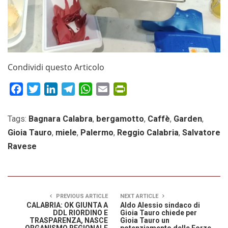
Condividi questo Articolo
Facebook
Twitter
LinkedIn
Telegram
WhatsApp
Email
PrintFriendly
Tags:
Bagnara Calabra
,
bergamotto
,
Caffè
,
Garden
,
Gioia Tauro
,
miele
,
Palermo
,
Reggio Calabria
,
Salvatore
Ravese
PREVIOUS ARTICLE
NEXT ARTICLE
CALABRIA: OK GIUNTA A
Aldo Alessio sindaco di
DDL RIORDINO E
Gioia Tauro chiede per
TRASPARENZA, NASCE
Gioia Tauro un