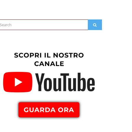
arch
SEARCH
: