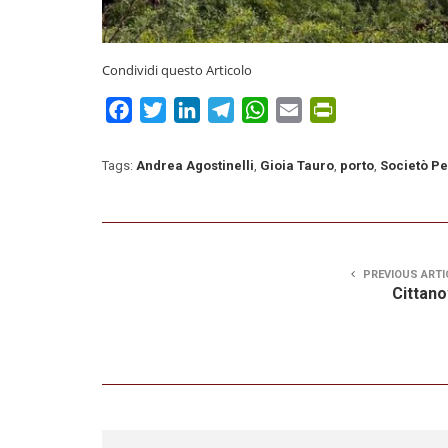
Condividi questo Articolo
Facebook
Twitter
LinkedIn
Telegram
WhatsApp
Email
PrintFriendly
Tags:
Andrea Agostinelli
,
Gioia Tauro
,
porto
,
Societò Pe
PREVIOUS ARTI
Cittan