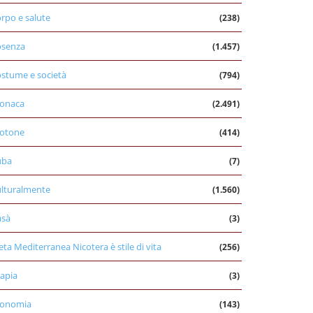
rpo e salute
(238)
osenza
(1.457)
stume e società
(794)
onaca
(2.491)
otone
(414)
uba
(7)
lturalmente
(1.560)
asà
(3)
eta Mediterranea Nicotera è stile di vita
(256)
apia
(3)
conomia
(143)