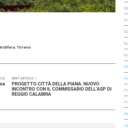
Ed
E
Es
E
trolifera
,
Tirreno
Ev
Fi
Fo
CLE
NEXT ARTICLE
ova
PROGETTO CITTÀ DELLA PIANA: NUOVO
INCONTRO CON IL COMMISSARIO DELL’ASP DI
Fr
REGGIO CALABRIA
Fr
Gi
I 