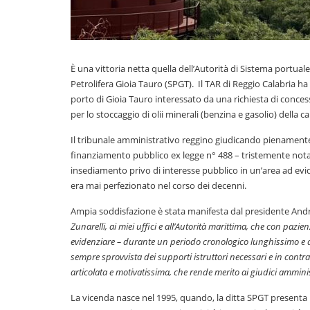
È una vittoria netta quella dell’Autorità di Sistema portual
Petrolifera Gioia Tauro (SPGT). Il TAR di Reggio Calabria ha
porto di Gioia Tauro interessato da una richiesta di conces
per lo stoccaggio di olii minerali (benzina e gasolio) della 
Il tribunale amministrativo reggino giudicando pienamente l
finanziamento pubblico ex legge n° 488 – tristemente nota 
insediamento privo di interesse pubblico in un’area ad evide
era mai perfezionato nel corso dei decenni.
Ampia soddisfazione è stata manifesta dal presidente Andre
Zunarelli, ai miei uffici e all’Autorità marittima, che con pa
evidenziare – durante un periodo cronologico lunghissimo e as
sempre sprovvista dei supporti istruttori necessari e in contr
articolata e motivatissima, che rende merito ai giudici amminis
La vicenda nasce nel 1995, quando, la ditta SPGT presenta i