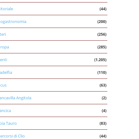
itoriale
(44)
nogastronomia
(200)
teri
(256)
uropa
(285)
enti
(1.205)
ladelfia
(110)
cus
(63)
ancavilla Angitola
(2)
ancica
(4)
oia Tauro
(83)
percorsi di Clio
(44)