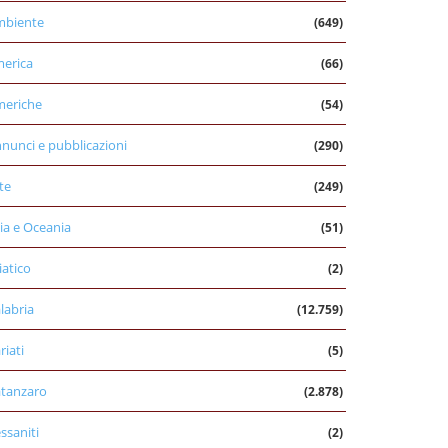
mbiente
(649)
erica
(66)
eriche
(54)
nunci e pubblicazioni
(290)
te
(249)
ia e Oceania
(51)
iatico
(2)
labria
(12.759)
riati
(5)
tanzaro
(2.878)
ssaniti
(2)