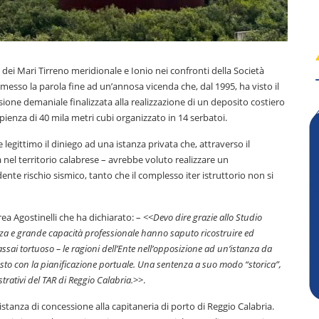
e dei Mari Tirreno meridionale e Ionio nei confronti della Società
 messo la parola fine ad un’annosa vicenda che, dal 1995, ha visto il
sione demaniale finalizzata alla realizzazione di un deposito costiero
capienza di 40 mila metri cubi organizzato in 14 serbatoi.
egittimo il diniego ad una istanza privata che, attraverso il
nel territorio calabrese – avrebbe voluto realizzare un
nte rischio sismico, tanto che il complesso iter istruttorio non si
a Agostinelli che ha dichiarato: – <<
Devo dire grazie allo Studio
zienza e grande capacità professionale hanno saputo ricostruire ed
sai tortuoso – le ragioni dell’Ente nell’opposizione ad un’istanza da
asto con la pianificazione portuale. Una sentenza a suo modo “storica”,
trativi del TAR di Reggio Calabria.
>>.
stanza di concessione alla capitaneria di porto di Reggio Calabria.