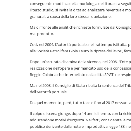
conseguente modifica della morfologia del litorale, a segui
il terzo studio, si invita la ditta ad analizzare l’eventual
granurali, a causa della loro stessa liquefazione.
Ma di fronte alle analitiche richieste formulate dal Consiglio
mai prodotto.
Così, nel 2004, l’Autorità portuale, nel frattempo istituita,
alla Società Petrolifera Gioia Tauro la ripresa dei lavori, fer
Dopo un’accurata disamina della vicenda, nel 2006, l’Ent
realizzazione dell’opera e per mancato uso della concessio
Reggio Calabria che, interpellato dalla ditta SPGT, ne resping
Ma nel 2008, il Consiglio di Stato ribalta la sentenza del Tr
dell’Autorità portuale.
Da quel momento, però, tutto tace e fino al 2017 nessun la
Il colpo di scena giunge, dopo 14 anni di fermo, con la rich
adducendone motivi d’urgenza. Nei fatti, considerata la man
pubblico derivante dalla nota e improduttiva legge 488, ne r