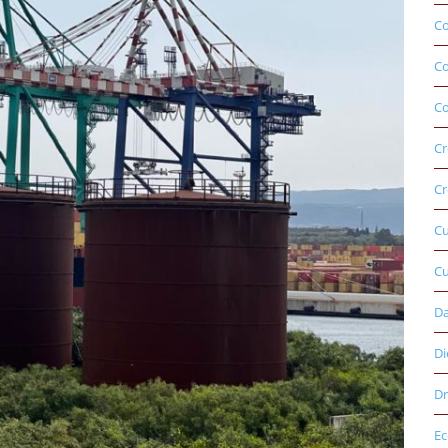
Co
C
Co
Cr
Cr
C
Cu
D
Di
Dr
E