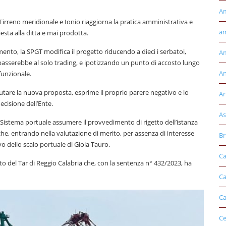
A
i Tirreno meridionale e Ionio riaggiorna la pratica amministrativa e
am
sta alla ditta e mai prodotta.
ento, la SPGT modifica il progetto riducendo a dieci i serbatoi,
Am
 passerebbe al solo trading, e ipotizzando un punto di accosto lungo
An
funzionale.
alutare la nuova proposta, esprime il proprio parere negativo e lo
Ar
ecisione dell’Ente.
As
di Sistema portuale assumere il provvedimento di rigetto dell’istanza
che, entrando nella valutazione di merito, per assenza di interesse
Br
vo dello scalo portuale di Gioia Tauro.
Ca
ento del Tar di Reggio Calabria che, con la sentenza n° 432/2023, ha
Ca
Ca
Ce