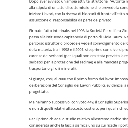
Dopo aver avviato un’ampia attività istruttoria, l’Autorità
alla stipula di un atto di sottomissione che prevede la conc
iniziare i lavori, con la riserva di bloccarli di fronte all’esi
assunzione di responsabilità da parte del privato.
Firmato l’atto interinale, nel 1998, la Società Petrolifera Gi
passa alla istituenda capitaneria di porto di Gioia Tauro. 
percorso istruttorio procede e vede il coinvolgimento del C
della materia, tra il 1998 e il 2001, si esprime con diversi 
carenze dei serbatoi (per i quali non era stata prevista la 
serbatoi per la protezione del sedime) e alla mancata proge
trasportano gli olii minerali).
Si giunge, così, al 2000 con il primo fermo dei lavori imposto
deliberazioni del Consiglio dei Lavori Pubblici, evidenzia
progettato.
Ma nell’anno successivo, con voto 449, il Consiglio Superior
e non di quelli relativi all’accosto costiero, per i quali richie
Per il primo chiede lo studio relativo all’estremo rischio s
considerata anche la fascia sismica uno su cui ricade il porto