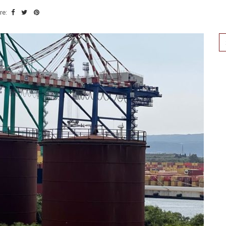
re:
Se
for