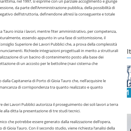
 marittima, nel 1997, si esprime con un parziale accoglimento e giunge
essione, da parte dell’Amministrazione pubblica, della possibilità di
to negativo dell’istruttoria, definendone altresì la conseguente e totale
oia Tauro inizia i lavori, mentre l’iter amministrativo, per competenza,
Naturalmente, essendo appunto in una fase di sottomissione, il
onsiglio Superiore dei Lavori Pubblici che, a prova della complessità
pronunciamenti. Richiede integrazioni progettuali in merito a strutturali
I
realizzazione di un bacino di contenimento posto alla base dei
ttazione di un accosto per le bettoline (navi cisterna che
 dalla Capitaneria di Porto di Gioia Tauro che, nell’acquisire le
 la mancanza di corrispondenza tra quanto realizzato e quanto
e dei Lavori Pubblici autorizza il proseguimento dei soli lavori a terra
de alla ditta la presentazione di tre studi tecnici.
ismico che potrebbe essere generato dalla realizzazione dell’opera,
 di Gioia Tauro. Con il secondo studio, viene richiesta l’analisi della