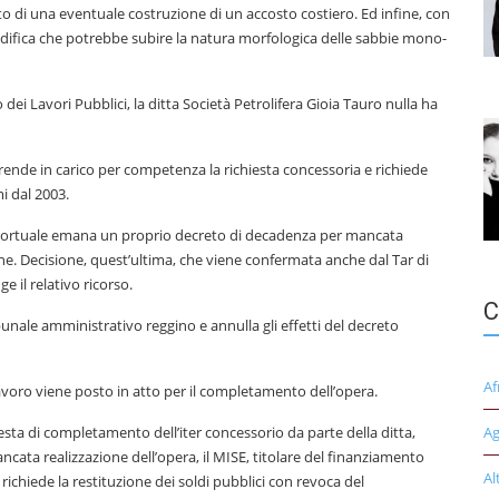
to di una eventuale costruzione di un accosto costiero. Ed infine, con
e modifica che potrebbe subire la natura morfologica delle sabbie mono-
 dei Lavori Pubblici, la ditta Società Petrolifera Gioia Tauro nulla ha
 prende in carico per competenza la richiesta concessoria e richiede
mi dal 2003.
e portuale emana un proprio decreto di decadenza per mancata
ne. Decisione, quest’ultima, che viene confermata anche dal Tar di
e il relativo ricorso.
C
ibunale amministrativo reggino e annulla gli effetti del decreto
Af
voro viene posto in atto per il completamento dell’opera.
iesta di completamento dell’iter concessorio da parte della ditta,
Ag
cata realizzazione dell’opera, il MISE, titolare del finanziamento
Al
ichiede la restituzione dei soldi pubblici con revoca del